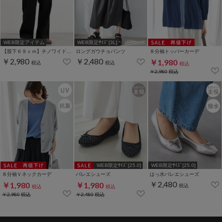
WEB限定アイテム
WEB限定ｻｲｽﾞ[3L]
【股下６９ｃｍ】チノワイドストレート(股下60/63/66/69cm展開)
ロングガウチョパンツ
８分袖トッパーカーデ
￥2,980
￥2,480
￥1,980
税込
税込
税込
￥2,980
税込
WEB限定ｻｲｽﾞ[25.0]
WEB限定ｻｲｽﾞ[25.0]
８分袖Ｖネックカーデ
バレエシューズ
はっ水バレエシューズ
￥2,480
￥1,980
￥1,980
税込
税込
税込
￥2,980
税込
￥2,480
税込