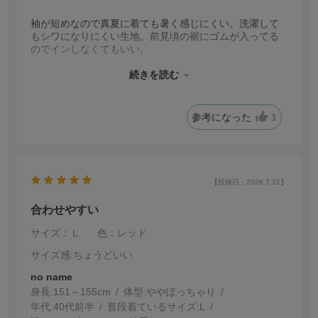
袖が短めなので真夏に着ても暑く感じにくい。洗濯して
もシワになりにくい生地。前見頃の裾にゴムが入ってる
のでインしなくてもいい。
気に入ったので、色違いで黒も追加購入しました。首元
の開き具合も、詰まり過ぎてない。
続きを読む
値段もお手頃。とても気に入りました！！
参考になった
1
【投稿日：2026.7.31】
合わせやすい
サイズ：Ｌ
色：レッド
サイズ感
:ちょうどいい
no name
身長:
151～155cm
体型:
ぽっちゃり
年代:
40代前半
普段着ているサイズ:
L