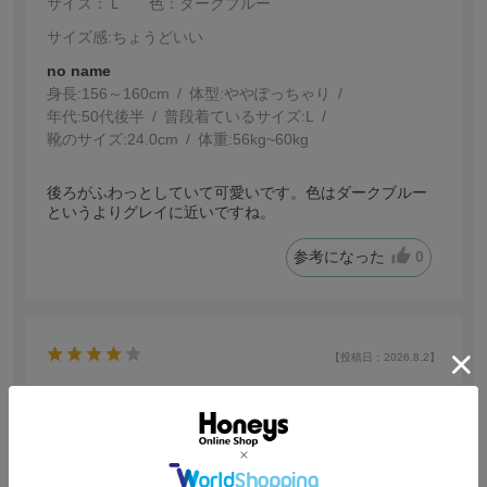
サイズ：Ｌ
色：ダークブルー
サイズ感
:ちょうどいい
no name
身長:
156～160cm
体型:
ぽっちゃり
年代:
50代後半
普段着ているサイズ:
L
靴のサイズ:
24.0cm
体重:
56kg~60kg
後ろがふわっとしていて可愛いです。色はダークブルー
というよりグレイに近いですね。
参考になった
0
【投稿日：2026.8.2】
汗染み
サイズ：ＬＬ
色：レッド
サイズ感
:ちょうどいい