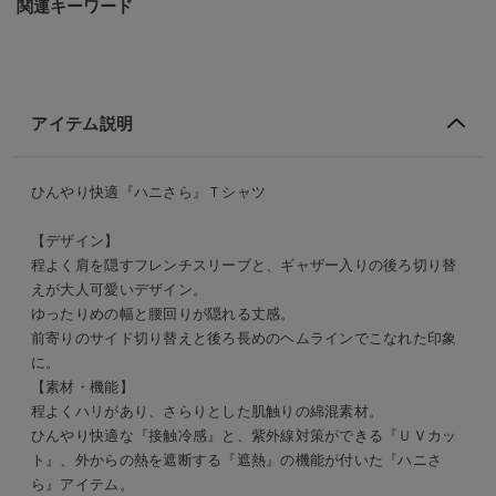
関連キーワード
アイテム説明
ひんやり快適『ハニさら』Ｔシャツ
【デザイン】
程よく肩を隠すフレンチスリーブと、ギャザー入りの後ろ切り替
えが大人可愛いデザイン。
ゆったりめの幅と腰回りが隠れる丈感。
前寄りのサイド切り替えと後ろ長めのヘムラインでこなれた印象
に。
【素材・機能】
程よくハリがあり、さらりとした肌触りの綿混素材。
ひんやり快適な『接触冷感』と、紫外線対策ができる『ＵＶカッ
ト』、外からの熱を遮断する『遮熱』の機能が付いた『ハニさ
ら』アイテム。