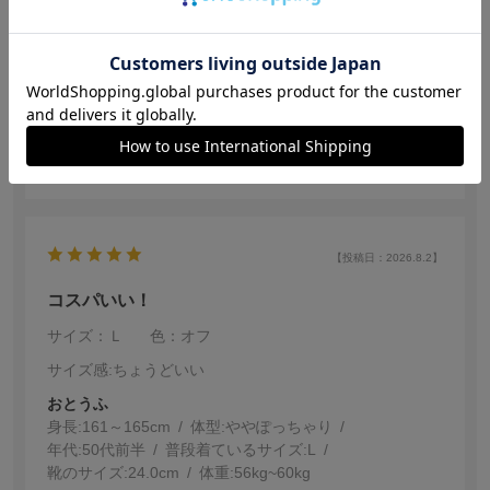
ももんが
身長:
156～160cm
形も可愛らしいしサラッとしていてとてもいいのです
が、汗染みが目立つところだけが残念な点でした
参考になった
2
【投稿日：2026.8.2】
コスパいい！
サイズ：Ｌ
色：オフ
サイズ感
:ちょうどいい
おとうふ
身長:
161～165cm
体型:
ぽっちゃり
年代:
50代前半
普段着ているサイズ:
L
靴のサイズ:
24.0cm
体重:
56kg~60kg