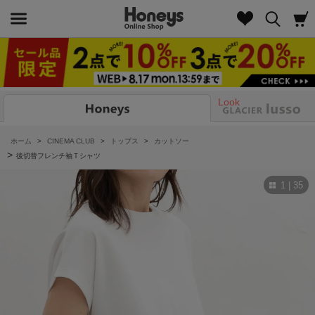
Look
ホーム
>
CINEMA CLUB
>
トップス
>
カットソー
>
後切替フレンチ袖Ｔシャツ
1 | 35