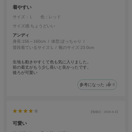
着やすい
サイズ：Ｌ
色：レッド
サイズ感
:ちょうどいい
アンディ
身長:
156～160cm
体型:
ぽっちゃり
普段着ているサイズ:
L
靴のサイズ:
23.0cm
生地も動きやすくて色も気に入りました。
前の着丈がもう少し長いと良かったです。
後ろが可愛い
参考になった
0
【投稿日：2026.8.4】
可愛い