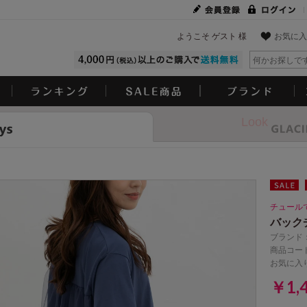
ようこそ ゲスト 様
お気に入
Look
チュール
バック
ブランド
商品コード
お気に入
￥1