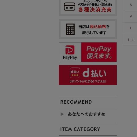
Ｓ
Ｍ
Ｌ
ＬＬ