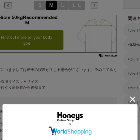
Ｓ
Ｍ
Ｌ
ＬＬ
56cm 50kgRecommended
関連
Ｍ
カット
Find out more on your body
type
体型カ
カット
ズにつきましては若干の誤差が生じる場合がございます。予めご了承く
カット
。
ル着用サイズ：Ｍサイズ
は衿ぐり肩位置から後裾まで
カット
カット
表地 ポリエステル ６５％・レーヨン ３５％・別布 ポリエステル
カット
％
グラデシュ製
頃のみ二枚仕立て