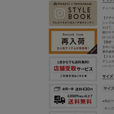
チュー
【デザ
シンプ
かけて
裾のサ
ゆった
【素材
きれい
紫外線
【スタ
デニム
パード
サイズ
サイ
●商品サ
サイズ