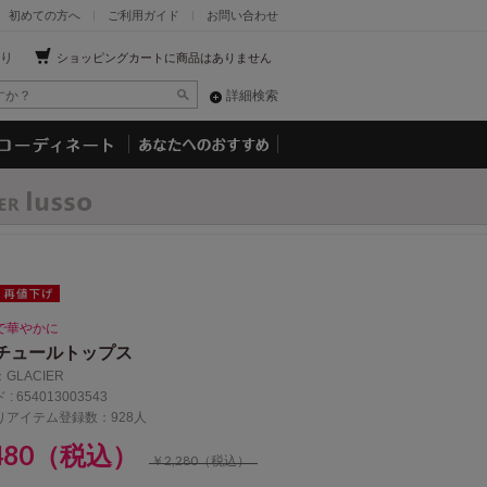
初めての方へ
ご利用ガイド
お問い合わせ
り
ショッピングカートに商品はありません
詳細検索
で華やかに
チュールトップス
：
GLACIER
 :
654013003543
りアイテム登録数：928人
,480（税込）
￥2,280（税込）