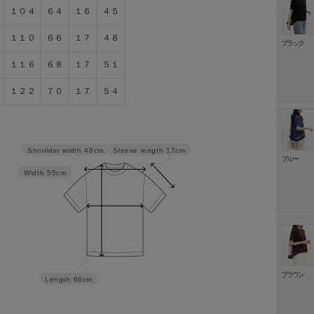
１０４
６４
１６
４５
１１０
６６
１７
４８
ブラック
１１６
６８
１７
５１
１２２
７０
１７
５４
Sleeve length
17cm
Shoulder width
48cm
ブルー
Width
55cm
ブラウン
Length
66cm