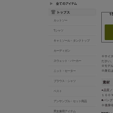
1
カットソー
Tシャツ
キャミソール・タンクトップ
カーディガン
※サイ
スウェット・パーカー
ださい
※モデ
※身丈
ニット・セーター
ブラウス・シャツ
素材
●品質／
ベスト
１００
■バン
アンサンブル・セット商品
※後身
男女兼用アイテム