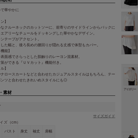
ルで華やかに
イン】
ルなクルーネックのカットソーに、前寄りのサイドラインからバックに
、エアリーなチュールをドッキングした華やかなデザイン。
テンテープがアクセント。
りした幅と、後ろ長めの腰回りが隠れる丈感で体型もカバー。
・機能】
な表面感でさらっとした肌触りのレーヨン混素材。
対策ができる『ＵＶカット』機能付き。
イル】
やナロースカートなどと合わせたカジュアルスタイルはもちろん、テー
パンツと合わせたきれいめスタイルにも◎
アイボリー
・素材
ズ
サイズガイド
イズ（cm）
バスト
身丈
袖丈
肩幅