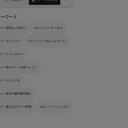
キーワード
ソー 何気ない休日に
カットソー すっきり
バー カットソー
カットソー ゆるっとカバー
ソー ラインカバー
ソー 体のラインを拾いにくい
ソー カジュアル
ソー 毎日の紫外線対策に
ソー 着るだけでＵＶ対策
カットソー シンプル