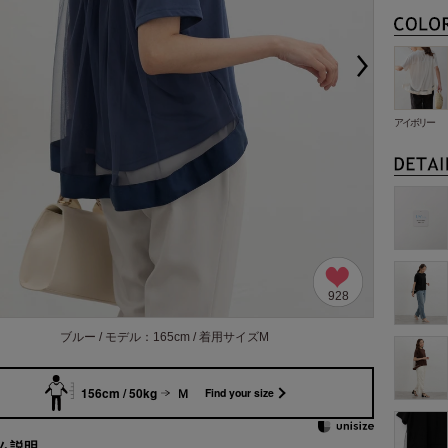
アイボリー
928
ブルー / モデル：165cm / 着用サイズM
156cm / 50kg
Ｍ
Find your size
ム説明