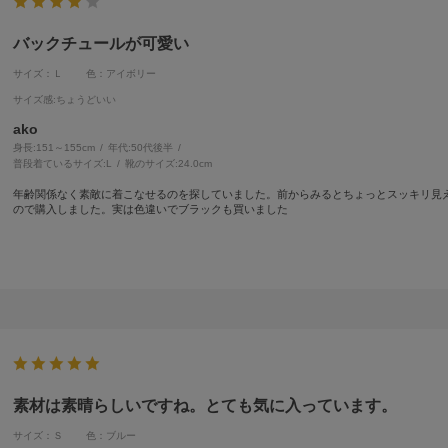
バックチュールが可愛い
サイズ：Ｌ
色：アイボリー
サイズ感
:ちょうどいい
ako
身長:
151～155cm
年代:
50代後半
普段着ているサイズ:
L
靴のサイズ:
24.0cm
年齢関係なく素敵に着こなせるのを探していました。前からみるとちょっとスッキリ見
ので購入しました。実は色違いでブラックも買いました
素材は素晴らしいですね。とても気に入っています。
サイズ：Ｓ
色：ブルー