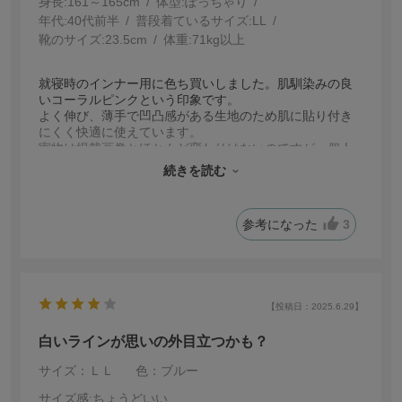
身長:
161～165cm
体型:
ぽっちゃり
年代:
40代前半
普段着ているサイズ:
LL
靴のサイズ:
23.5cm
体重:
71kg以上
就寝時のインナー用に色ち買いしました。肌馴染みの良
いコーラルピンクという印象です。
よく伸び、薄手で凹凸感がある生地のため肌に貼り付き
にくく快適に使えています。
実物は掲載画像とほとんど変わりはないのですが、個人
的に白いラインが目立つと感じました。ストライプとま
続きを読む
ではいかないのですが……アップの画像よりもう少し白
が主張しているかもしれません。
気にならないひとは気にならないとおもいますので、あ
参考になった
3
くまで個人の感想ととらえていただければ幸いです。
【投稿日：2025.6.29】
白いラインが思いの外目立つかも？
サイズ：ＬＬ
色：ブルー
サイズ感
:ちょうどいい