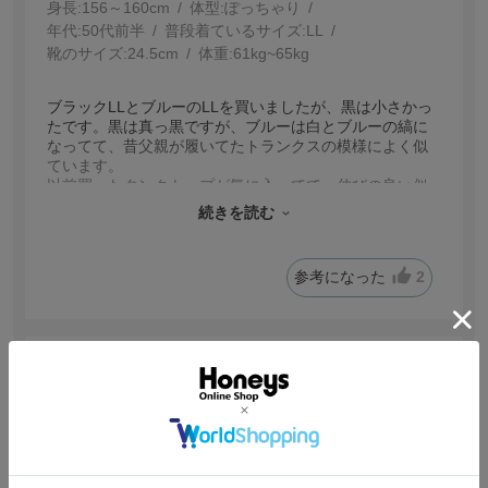
身長:
156～160cm
体型:
ぽっちゃり
年代:
50代前半
普段着ているサイズ:
LL
靴のサイズ:
24.5cm
体重:
61kg~65kg
ブラックLLとブルーのLLを買いましたが、黒は小さかっ
たです。黒は真っ黒ですが、ブルーは白とブルーの縞に
なってて、昔父親が履いてたトランクスの模様によく似
ています。
以前買ったタンクトップが気に入ってて、伸びの良い似
た商品を探していたのですが。
続きを読む
沢山着るとは思いますが、思ってたのとはちがったので
星３つにしました。
参考になった
2
【投稿日：2025.9.19】
涼しい
サイズ：Ｌ
色：モカ