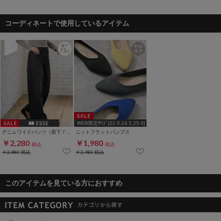
コーディネートで使用しているアイテム
WEB限定ｻｲｽﾞ[22.5,24.5,25.0]
デニムワイドパンツ（股下７３ｃｍ）
ニットフラットパンプス
￥2,280
￥1,980
税込
税込
￥2,980
税込
￥2,480
税込
このアイテムを見ている方におすすめ