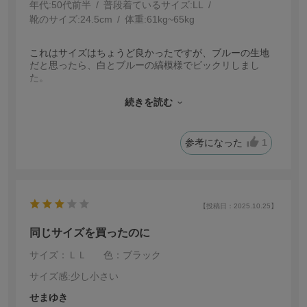
年代:
50代前半
普段着ているサイズ:
LL
靴のサイズ:
24.5cm
体重:
61kg~65kg
これはサイズはちょうど良かったですが、ブルーの生地
だと思ったら、白とブルーの縞模様でビックリしまし
た。
着てみたら変ではなかったので良しとします。
同じに買った黒はタグにLLと書いてあるけど、重ねたら
続きを読む
小さかったし、着てみてもM〜Lかな？と感じました。
参考になった
1
【投稿日：2025.10.25】
同じサイズを買ったのに
サイズ：ＬＬ
色：ブラック
サイズ感
:少し小さい
せまゆき