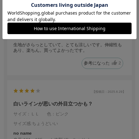
サイズ感
:ちょうどいい
no name
身長:
156～160cm
体型:
普通
年代:
50代後半
普段着ているサイズ:
M
靴のサイズ:
24.0cm
体重:
51kg~55kg
生地がさらっとしていて、とても涼しいです。伸縮性も
あり、楽ちん。買ってよかったです。
参考になった
2
【投稿日：2025.6.29】
白いラインが思いの外目立つかも？
サイズ：ＬＬ
色：ピンク
サイズ感
:ちょうどいい
no name