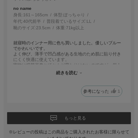
no name
身長:
161～165cm
体型:
ぽっちゃり
年代:
40代前半
普段着ているサイズ:
LL
靴のサイズ:
23.5cm
体重:
71kg以上
就寝時のインナー用に色ち買いしました。優しいブルー
でかわいいです。
よく伸び、薄手で凹凸感がある生地のため肌に貼り付き
にくく快適に使えています。
実物は掲載画像とほとんど変わりはないのですが、個人
的に白いラインが目立つと感じました。ストライプとま
続きを読む
ではいかないのですが……アップの画像よりもう少し白
が主張しているかもしれません。
気にならないひとは気にならないとおもいますので、あ
参考になった
1
くまで個人の感想ととらえていただければ幸いです。
もっと見る
※レビューの投稿はこの商品をご購入されたお客様に限らせて