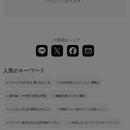
いただいております。
この商品をシェア
人気のキーワード
スタッフおすすめ 選ぶならこれ
2026浴衣コレクション 夏映え
紫外線・UV対策 日焼け対策
接触冷感 ひんやり素材
ハニさら 汗ばむ季節もさらっと
体型カバー 体のラインを拾いにくい
オフィス 毎日を支える好印象アイテム
これ欲しかった キャラクターアイテム