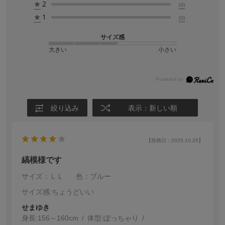
★
2
(0)
★
1
(0)
サイズ感
大きい
小さい
絞り込み
表示：新しい順
【投稿日：2025.10.25】
縞模様です
サイズ：ＬＬ
色：ブルー
サイズ感
:ちょうどいい
せまゆき
身長:
156～160cm
体型:
ぽっちゃり