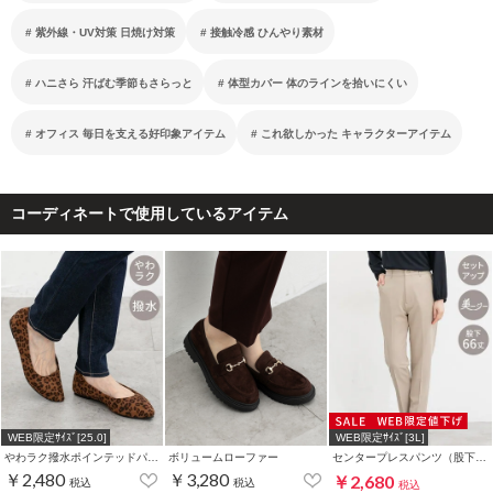
紫外線・UV対策 日焼け対策
接触冷感 ひんやり素材
ハニさら 汗ばむ季節もさらっと
体型カバー 体のラインを拾いにくい
オフィス 毎日を支える好印象アイテム
これ欲しかった キャラクターアイテム
コーディネートで使用しているアイテム
WEB限定ｻｲｽﾞ[25.0]
WEB限定ｻｲｽﾞ[3L]
わラク撥水ポインテッドパンプス
ボリュームローファー
センタープレスパンツ（股下６６ｃｍ）
￥2,480
￥3,280
￥2,680
税込
税込
税込