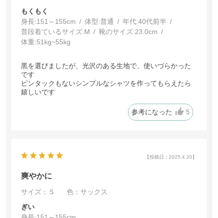
もくもく
身長:
151～155cm
体型:
普通
年代:
40代前半
普段着ているサイズ:
M
靴のサイズ:
23.0cm
体重:
51kg~55kg
黒を選びましたが、光沢のある生地で、使いづらかった
です
ピンタックもないシンプルなシャツを作ってもらえたら
嬉しいです
参考になった
5
【投稿日：2025.4.20】
爽やかに
サイズ：Ｓ
色：サックス
ぎい
身長:
151～155cm