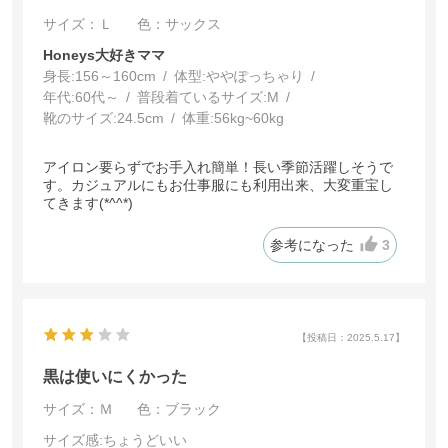
サイズ：Ｌ
色：サックス
Honeys大好きママ
身長:
156～160cm
体型:
ぽっちゃり
年代:
60代～
普段着ているサイズ:
M
靴のサイズ:
24.5cm
体重:
56kg~60kg
アイロン要らずでお手入れ簡単！長い季節活躍しそうで
す。カジュアルにもお仕事服にも利用出来、大変重宝し
てきます(*^^*)
参考になった
3
【投稿日：2025.5.17】
黒は使いにくかった
サイズ：Ｍ
色：ブラック
サイズ感
:ちょうどいい