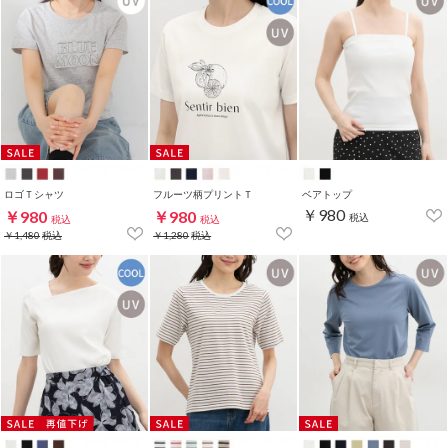
ロゴＴシャツ
フルーツ柄プリントＴ
ベアトップ
￥980
￥980
￥980
税込
税込
税込
￥1,480
税込
￥1,280
税込