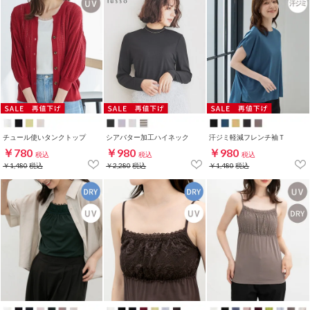
チュール使いタンクトップ
シアバター加工ハイネック
汗ジミ軽減フレンチ袖Ｔ
￥780
￥980
￥980
税込
税込
税込
￥1,480
税込
￥2,280
税込
￥1,480
税込