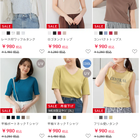
レース付ワッフルタンク
ロゴタンクトップ
コンパクトトップス
￥980
￥980
￥980
税込
税込
税込
￥1,480
税込
￥1,280
税込
￥1,280
税込
WEB限定ｻｲｽﾞ[3L]
半袖ボートネックＴシャツ
半袖ＶネックＴシャツ
フリル使いタンク
￥980
￥980
￥980
税込
税込
税込
￥1,280
税込
￥1,480
税込
￥1,280
税込