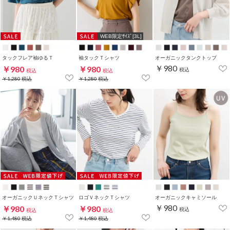
WEB限定ｻｲｽﾞ[3L]
タックフレア袖ゆるＴ
袖タックＴシャツ
オーガニックタンクトップ
￥980
￥980
￥980
税込
税込
税込
￥1,280
税込
￥1,280
税込
オーガニックＵネックＴシャツ
ロゴＶネックＴシャツ
オーガニックキャミソール
￥980
￥980
￥980
税込
税込
税込
￥1,480
税込
￥1,480
税込