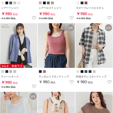
シアーＴシャツ
シアーロゴＴシャツ
モチーフレースビスチェ
￥980
￥980
￥980
税込
税込
税込
￥1,480
税込
￥1,480
税込
￥1,780
税込
ラメハイネック
ランダムリブタンクトップ
針抜きテレコタンクトップ
￥980
￥980
￥980
税込
税込
税込
￥1,980
税込