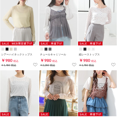
シアーハイネックトップス
チュールキャミソール
総レーストップス
￥980
￥980
￥980
税込
税込
税込
￥1,480
税込
￥2,280
税込
￥1,780
税込