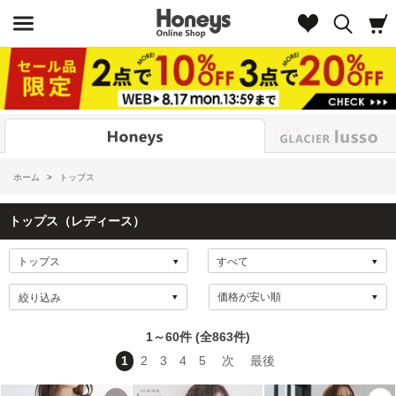
Look
ホーム
>
トップス
トップス（レディース）
絞り込み
1～60件 (全863件)
1
2
3
4
5
次
最後