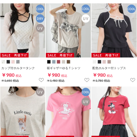
カップ付ホルタータンク
裾ギャザーゆるＴシャツ
配色ホルター付トップス
￥980
￥980
￥980
税込
税込
税込
￥1,680
税込
￥1,480
税込
￥1,780
税込