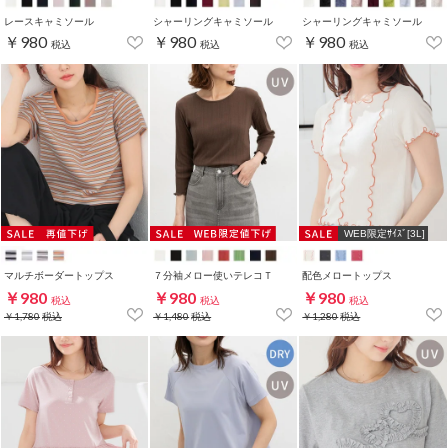
レースキャミソール
シャーリングキャミソール
シャーリングキャミソール
￥980
￥980
￥980
税込
税込
税込
WEB限定ｻｲｽﾞ[3L]
マルチボーダートップス
７分袖メロー使いテレコＴ
配色メロートップス
￥980
￥980
￥980
税込
税込
税込
￥1,780
税込
￥1,480
税込
￥1,280
税込