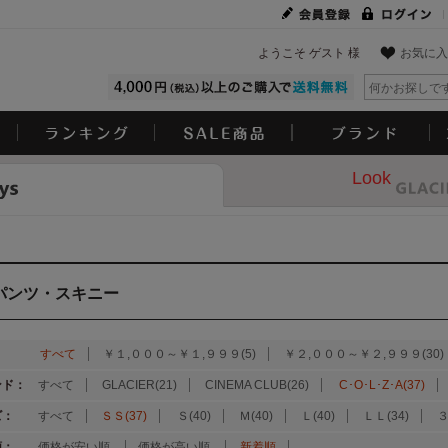
ようこそ ゲスト 様
お気に入
Look
パンツ・スキニー
：
すべて
￥１,０００～￥１,９９９(5)
￥２,０００～￥２,９９９(30)
ンド：
すべて
GLACIER(21)
CINEMA CLUB(26)
C･O･L･Z･A(37)
ズ：
すべて
ＳＳ(37)
Ｓ(40)
Ｍ(40)
Ｌ(40)
ＬＬ(34)
３
順：
価格が安い順
価格が高い順
新着順