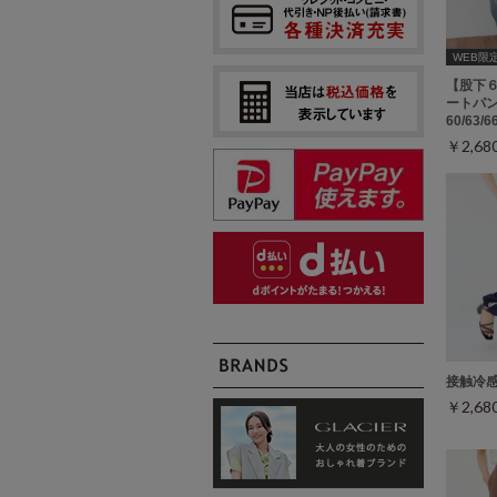
WEB限定ｻ
【股下
ートパン
60/63/
￥2,6
接触冷
￥2,6