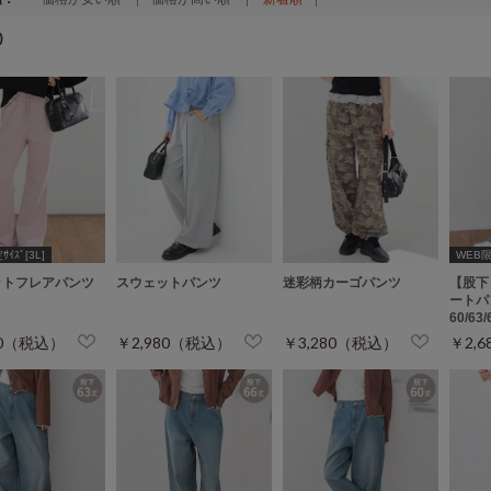
)
ｲｽﾞ[3L]
WEB限定
ットフレアパンツ
スウェットパンツ
迷彩柄カーゴパンツ
【股下
ートパ
60/63
80（税込）
￥2,980（税込）
￥3,280（税込）
￥2,