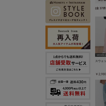
(全 37件
WEB限定ｻ
スウェ
￥2,9