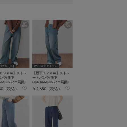
ｻｲｽﾞ[3L]
WEB限定アイテム
６９ｃｍ】ストレ
【股下７２ｃｍ】ストレ
ンツ(股下
ートパンツ(股下
/66/69/72cm展開)
60/63/66/69/72cm展開)
680（税込）
￥2,680（税込）