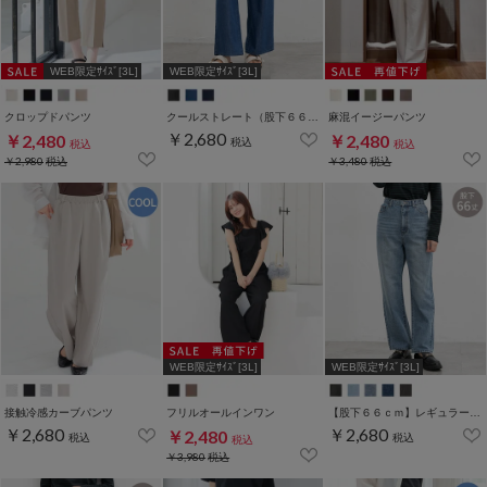
WEB限定ｻｲｽﾞ[3L]
WEB限定ｻｲｽﾞ[3L]
クロップドパンツ
クールストレート（股下６６ｃｍ）
麻混イージーパンツ
￥2,680
￥2,480
￥2,480
税込
税込
税込
￥2,980
税込
￥3,480
税込
WEB限定ｻｲｽﾞ[3L]
WEB限定ｻｲｽﾞ[3L]
接触冷感カーブパンツ
フリルオールインワン
【股下６６ｃｍ】レギュラーストレート(股下63/66/70cm展開)
￥2,680
￥2,680
￥2,480
税込
税込
税込
￥3,980
税込