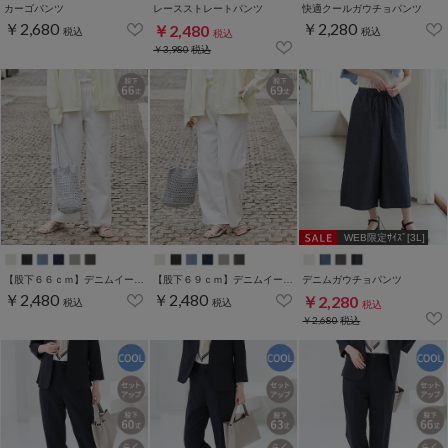
カーゴパンツ
レースストレートパンツ
快適クールガウチョパンツ
￥2,680
￥2,280
￥2,480
税込
税込
税込
￥3,980
税込
WEB限定ｻｲｽﾞ[3L]
【股下６６ｃｍ】デニムイージーパンツ(股下66/69cm展開)
【股下６９ｃｍ】デニムイージーパンツ(股下66/69cm展開)
デニムガウチョパンツ
￥2,480
￥2,480
￥2,280
税込
税込
税込
￥2,680
税込