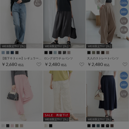
WEB限定ｻｲｽﾞ[3L]
WEB限定ｻｲｽﾞ[3L]
WEB限定ｻｲｽﾞ[3L]
【股下６３ｃｍ】レギュラーストレート(股下63/66/70cm展開)
ロングガウチョパンツ
大人のストレートパンツ
￥2,680
￥2,480
￥2,480
税込
税込
税込
WEB限定ｻｲｽﾞ[3L]
WEB限定ｻｲｽﾞ[3L]