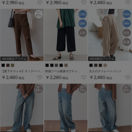
￥2,980
￥2,980
￥2,480
税込
税込
税込
WEB限定アイテム
WEB限定アイテム
【股下６０ｃｍ】チノテーパード(股下60/63/66/69cm展開)
快適クール細身ガウチョ
大人のストレートパンツ
￥2,480
￥2,280
￥2,480
税込
税込
税込