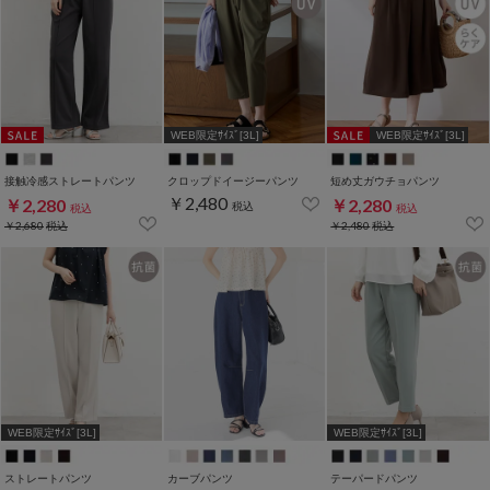
WEB限定ｻｲｽﾞ[3L]
WEB限定ｻｲｽﾞ[3L]
接触冷感ストレートパンツ
クロップドイージーパンツ
短め丈ガウチョパンツ
￥2,480
￥2,280
￥2,280
税込
税込
税込
￥2,680
税込
￥2,480
税込
WEB限定ｻｲｽﾞ[3L]
WEB限定ｻｲｽﾞ[3L]
ストレートパンツ
カーブパンツ
テーパードパンツ