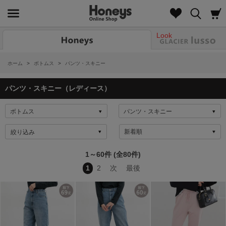
Look
ホーム
>
ボトムス
>
パンツ・スキニー
パンツ・スキニー（レディース）
絞り込み
1～60件 (全80件)
1
2
次
最後