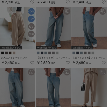
￥2,980
￥2,480
￥2,480
税込
税込
税込
WEB限定アイテム
WEB限定ｻｲｽﾞ[3L]
WEB限定アイテム
大人のストレートパンツ
【股下６９ｃｍ】ストレートパンツ(股下60/63/66/69/72cm展開)
【股下７２ｃｍ】ストレートパンツ(股下60/63/66/69/72cm展開)
￥2,480
￥2,680
￥2,680
税込
税込
税込