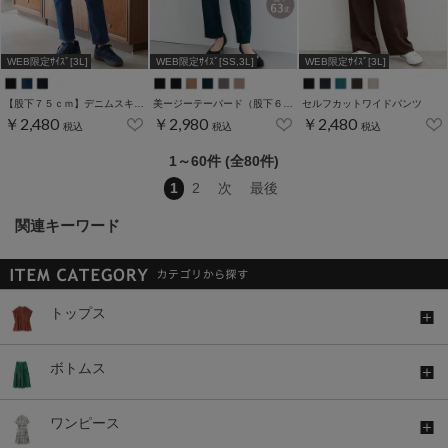
WEB限定ｻｲｽﾞ[3L]
WEB限定ｻｲｽﾞ[SS,3L]
WEB限定ｻｲｽﾞ[3L]
【股下７５ｃｍ】デニムスキニー(股下60/63/66/69/72/75cm展開)
美ージーテーパード（股下６３ｃｍ）
セルフカットワイドパンツ
￥2,480
￥2,980
￥2,480
税込
税込
税込
1～60件 (全80件)
1
2
次
最後
関連キーワード
トップス
ボトムス
ワンピース