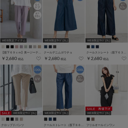
WEB限定アイテム
WEB限定ｻｲｽﾞ[3L]
WEB限定ｻｲｽﾞ[3L]
【股下６９ｃｍ】美ージーテーパード(股下60/63/66/69cm展開)
クールデニムガウチョ
クールストレート（股下６３ｃｍ）
￥2,680
￥2,680
￥2,680
税込
税込
税込
WEB限定ｻｲｽﾞ[3L]
WEB限定ｻｲｽﾞ[3L]
WEB限定ｻｲｽﾞ[3L]
クロップドパンツ
クールストレート（股下６６ｃｍ）
フリルオールインワン