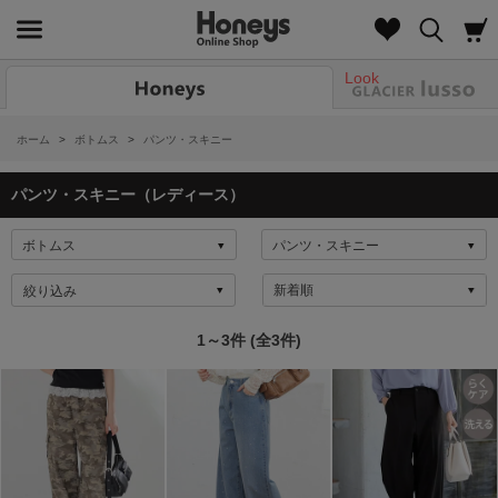
Look
ホーム
>
ボトムス
>
パンツ・スキニー
パンツ・スキニー（レディース）
絞り込み
1～3件 (全3件)