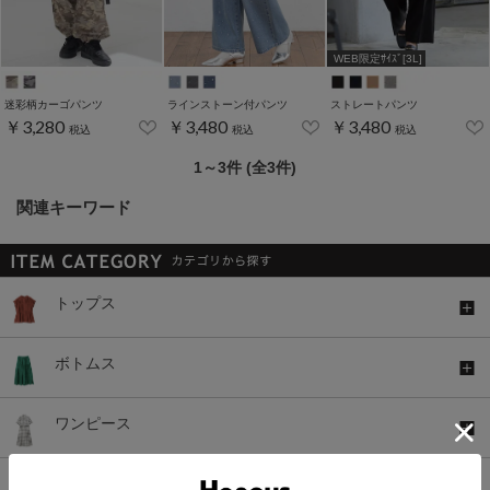
WEB限定ｻｲｽﾞ[3L]
迷彩柄カーゴパンツ
ラインストーン付パンツ
ストレートパンツ
￥3,280
￥3,480
￥3,480
税込
税込
税込
1～3件 (全3件)
関連キーワード
トップス
ボトムス
ワンピース
セットアップ