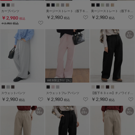
カーブパンツ
美ージーストレート（股下６２ｃｍ）
美ージーストレート（股下６５ｃｍ）
￥2,980
￥2,980
￥2,980
税込
税込
税込
￥3,980
税込
WEB限定ｻｲｽﾞ[3L]
スウェットパンツ
スウェットフレアパンツ
【股下６３ｃｍ】チノワイドストレート(股下60/63/66/69cm展開)
￥2,980
￥2,980
￥2,980
税込
税込
税込