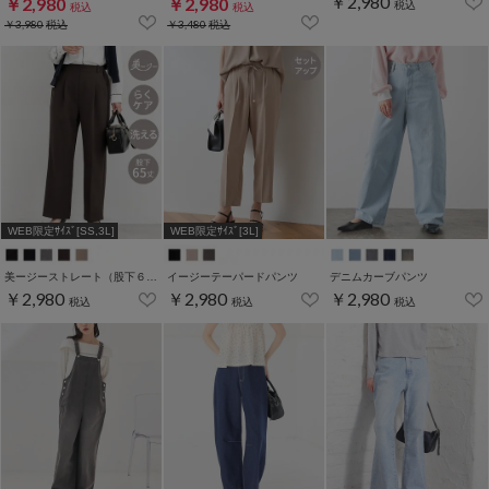
￥2,980
￥2,980
￥2,980
税込
税込
税込
￥3,980
税込
￥3,480
税込
WEB限定ｻｲｽﾞ[SS,3L]
WEB限定ｻｲｽﾞ[3L]
美ージーストレート（股下６５ｃｍ）
イージーテーパードパンツ
デニムカーブパンツ
￥2,980
￥2,980
￥2,980
税込
税込
税込