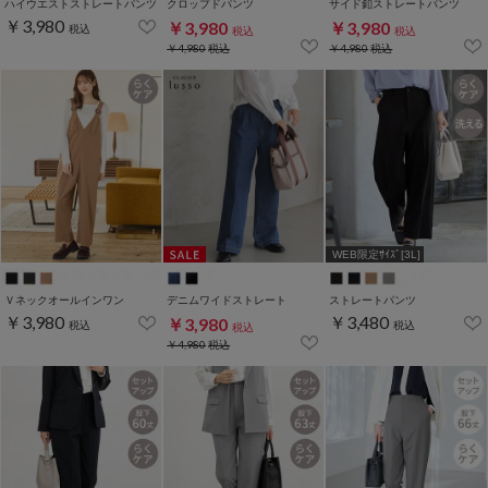
ハイウエストストレートパンツ
クロップドパンツ
サイド釦ストレートパンツ
￥3,980
￥3,980
￥3,980
税込
税込
税込
￥4,980
税込
￥4,980
税込
WEB限定ｻｲｽﾞ[3L]
Ｖネックオールインワン
デニムワイドストレート
ストレートパンツ
￥3,980
￥3,480
￥3,980
税込
税込
税込
￥4,980
税込