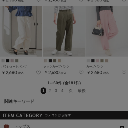
税込
税込
税込
パラシュートパンツ
タックカーブパンツ
カーゴパンツ
￥2,680
￥2,680
￥2,680
税込
税込
税込
1～60件 (全181件)
1
2
3
4
次
最後
関連キーワード
トップス