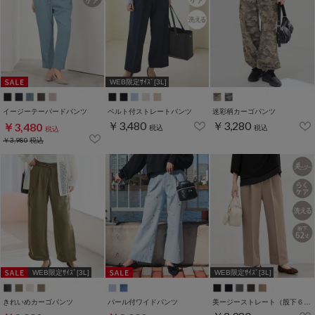
WEB限定ｻｲｽﾞ[3L]
イージーテーパードパンツ
ベルト付ストレートパンツ
迷彩柄カーゴパンツ
￥3,480
￥3,280
￥3,480
税込
税込
税込
￥3,980
税込
WEB限定ｻｲｽﾞ[3L]
WEB限定ｻｲｽﾞ[3L]
きれいめカーゴパンツ
パール付ワイドパンツ
美ージーストレート（股下６２ｃｍ）