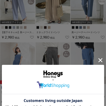
WEB限定アイテム
WEB限定ｻｲｽﾞ[3L]
【股下６９ｃｍ】美ージーストレート(股下63/66/69cm展開)
２タックワイドパンツ
美ージーテーパードパンツ
￥2,980
￥2,980
￥2,980
税込
税込
税込
WEB限定アイテム
デニムオールインワン
【股下６９ｃｍ】美ージーストレート(股下63/66/69cm展開)
ダメージデニムパンツ
￥2,980
￥2,980
￥2,980
税込
税込
税込
￥3,980
税込