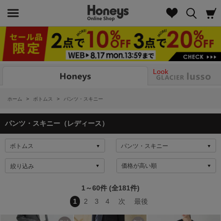
Look
ホーム
>
ボトムス
>
パンツ・スキニー
パンツ・スキニー（レディース）
絞り込み
1～60件 (全181件)
1
2
3
4
次
最後