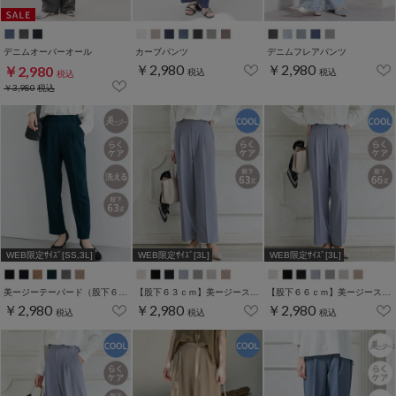
デニムオーバーオール
カーブパンツ
デニムフレアパンツ
￥2,980
￥2,980
￥2,980
税込
税込
税込
￥3,980
税込
WEB限定ｻｲｽﾞ[SS,3L]
WEB限定ｻｲｽﾞ[3L]
WEB限定ｻｲｽﾞ[3L]
美ージーテーパード（股下６３ｃｍ）
【股下６３ｃｍ】美ージーストレート(股下63/66/69cm展開)
【股下６６ｃｍ】美ージーストレート(股下63/66/69cm展開)
￥2,980
￥2,980
￥2,980
税込
税込
税込