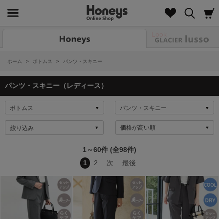
Look
ホーム
>
ボトムス
>
パンツ・スキニー
パンツ・スキニー（レディース）
絞り込み
1～60件 (全98件)
1
2
次
最後