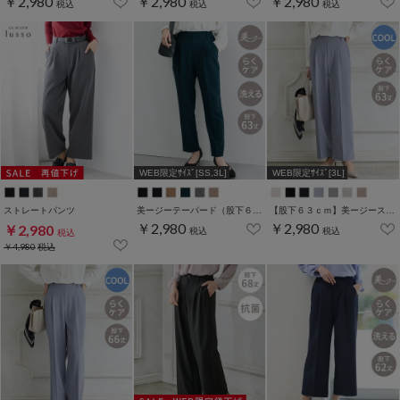
￥2,980
￥2,980
￥2,980
税込
税込
税込
WEB限定ｻｲｽﾞ[SS,3L]
WEB限定ｻｲｽﾞ[3L]
ストレートパンツ
美ージーテーパード（股下６３ｃｍ）
【股下６３ｃｍ】美ージーストレート(股下63/66/69cm展開)
￥2,980
￥2,980
￥2,980
税込
税込
税込
￥4,980
税込