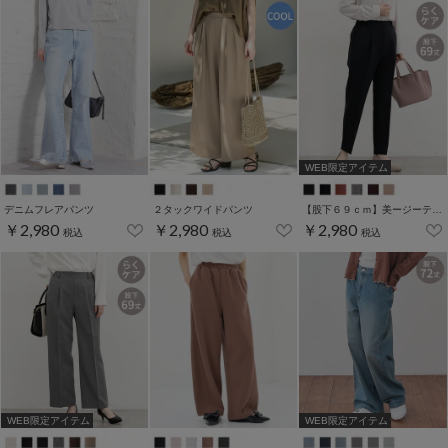
WEB限定アイテム
デニムフレアパンツ
２タックワイドパンツ
【股下６９ｃｍ】美ージーテーパード(股下60/63/66/69cm展開)
￥2,980
￥2,980
￥2,980
税込
税込
税込
WEB限定アイテム
WEB限定アイテム