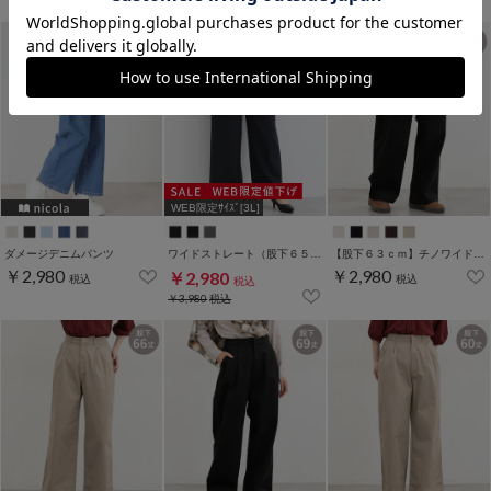
￥3,480
税込
WEB限定ｻｲｽﾞ[3L]
ダメージデニムパンツ
ワイドストレート（股下６５ｃｍ）
【股下６３ｃｍ】チノワイドストレート(股下60/63/66/69cm展開)
￥2,980
￥2,980
￥2,980
税込
税込
税込
￥3,980
税込