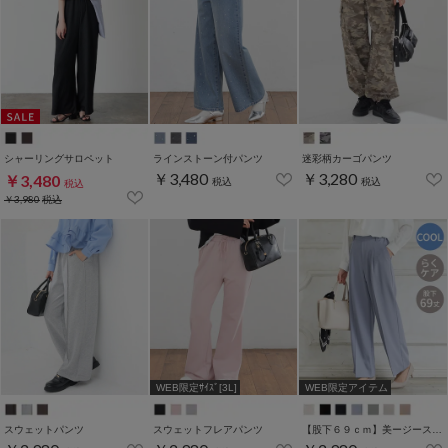
シャーリングサロペット
ラインストーン付パンツ
迷彩柄カーゴパンツ
￥3,480
￥3,280
￥3,480
税込
税込
税込
￥3,980
税込
WEB限定ｻｲｽﾞ[3L]
WEB限定アイテム
スウェットパンツ
スウェットフレアパンツ
【股下６９ｃｍ】美ージーストレート(股下63/66/69cm展開)