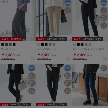
WEB限定ｻｲｽﾞ[3L]
WEB限定ｻｲｽﾞ[3L]
ワイドパンツ
クロップドパンツ
センタープレスパンツ（股下６０ｃｍ）
￥2,480
￥2,480
￥2,480
税込
税込
税込
￥4,980
税込
￥2,980
税込
￥2,980
税込
WEB限定ｻｲｽﾞ[3L]
WEB限定ｻｲｽﾞ[3L]