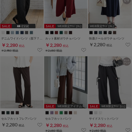
WEB限定ｻｲｽﾞ[3L]
WEB限定ｻｲｽﾞ[3L]
デニムワイドパンツ（股下７３ｃｍ）
カット素材ガウチョパンツ
快適クールガウチョパンツ
￥2,280
￥2,280
￥2,280
税込
税込
税込
￥2,980
税込
￥2,680
税込
WEB限定アイテム
WEB限定ｻｲｽﾞ[LL]
セルフカットフレアパンツ
セルフカットパンツ
サイドスリットパンツ
￥2,280
￥2,280
￥2,280
税込
税込
税込
￥2,680
税込
￥2,680
税込