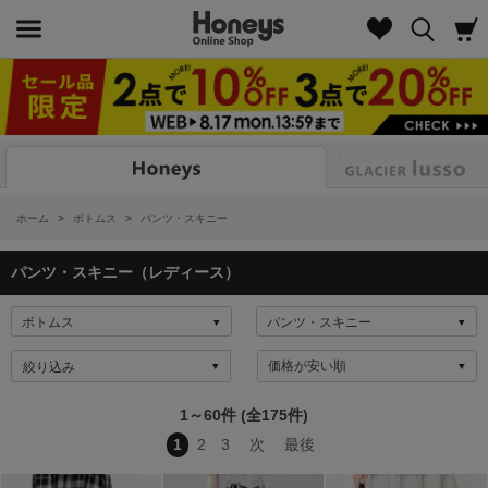
Look
ホーム
>
ボトムス
>
パンツ・スキニー
パンツ・スキニー（レディース）
絞り込み
1～60件 (全175件)
1
2
3
次
最後