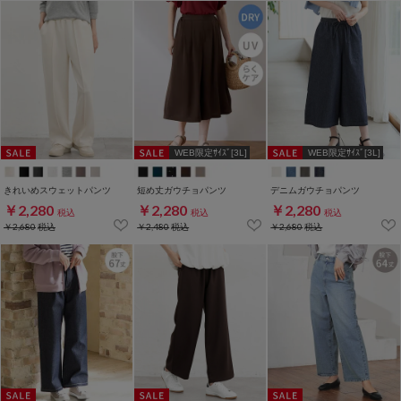
WEB限定ｻｲｽﾞ[3L]
WEB限定ｻｲｽﾞ[3L]
きれいめスウェットパンツ
短め丈ガウチョパンツ
デニムガウチョパンツ
￥2,280
￥2,280
￥2,280
税込
税込
税込
￥2,680
税込
￥2,480
税込
￥2,680
税込