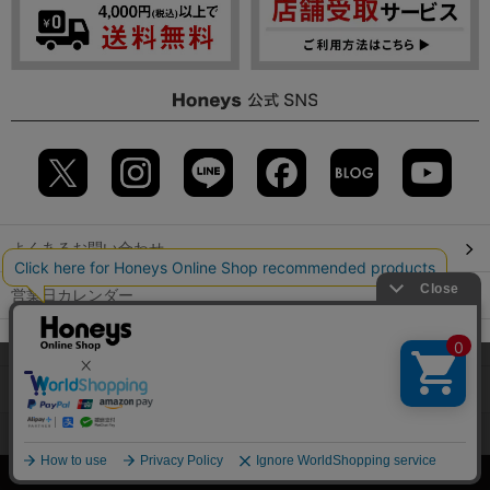
よくあるお問い合わせ
営業日カレンダー
店舗検索
当サイトでは、サイトの利便性向上のため、クッキー(Cookie)を使
用しています。詳しくは「
プライバシーポリシー
」をご覧くださ
GLOBAL GUIDE（海外からご利用のお客様）
い。
会社概要
特定取引に関する表記
個人情報保護方針
OK
©2009 HONEYS CO., LTD. All Rights Reserved.