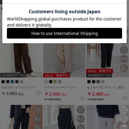
WEB限定ｻｲｽﾞ[3L]
WEB限定ｻｲｽﾞ[3L]
WEB限定アイテム
テーパードパンツ
クロップドイージーパンツ
大人のストレートパンツ
￥2,480
￥2,480
￥2,480
税込
税込
税込
WEB限定ｻｲｽﾞ[3L]
WEB限定ｻｲｽﾞ[3L]
セルフカットワイドパンツ
ワイドストレートパンツ
センタープレスパンツ（股下６０ｃｍ）
￥2,480
￥2,480
￥2,480
税込
税込
税込
￥4,980
税込
￥3,980
税込