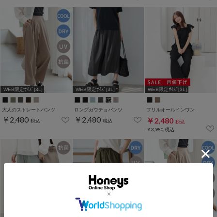
WEB限定ｻｲｽﾞ[3L]
WEB限定ｻｲｽﾞ[3L]
WEB限定ｻｲｽﾞ[3L]
大人のストレートパンツ
ロングガウチョパンツ
フリルオールインワン
￥2,480
￥2,480
￥2,480
税込
税込
税込
￥3,980
税込