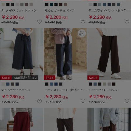
きれいめスウェットパンツ
短め丈ガウチョパンツ
デニムワイドパンツ（股下７３ｃｍ）
￥2,280
￥2,280
￥2,280
税込
税込
税込
￥2,680
税込
￥2,480
税込
￥2,980
税込
WEB限定ｻｲｽﾞ[3L]
デニムガウチョパンツ
デニムストレート（股下６７ｃｍ）
イージーワイドパンツ
￥2,280
￥2,280
￥2,280
税込
税込
税込
￥2,680
税込
￥2,680
税込
￥2,680
税込