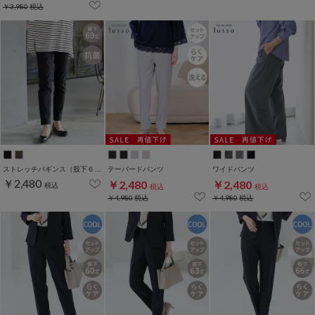
￥3,980
税込
ストレッチパギンス（股下６９ｃｍ）
テーパードパンツ
ワイドパンツ
￥2,480
￥2,480
￥2,480
税込
税込
税込
￥4,980
税込
￥4,980
税込