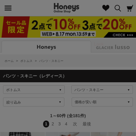
Look
ホーム
>
ボトムス
>
パンツ・スキニー
パンツ・スキニー（レディース）
絞り込み
1～60件 (全181件)
1
2
3
4
次
最後