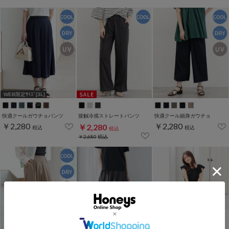
WEB限定ｻｲｽﾞ[3L]
快適クールガウチョパンツ
接触冷感ストレートパンツ
快適クール細身ガウチョ
￥2,280
￥2,280
￥2,280
税込
税込
税込
￥2,680
税込