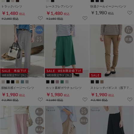
トラックパンツ
レースフレアパンツ
快適クールイージーパンツ
￥1,980
￥1,480
￥1,480
税込
税込
税込
￥2,680
税込
￥2,680
税込
WEB限定ｻｲｽﾞ[3L]
WEB限定ｻｲｽﾞ[3L]
接触冷感イージーパンツ
カット素材ガウチョパンツ
ストレッチパギンス（股下７２ｃｍ）
￥1,980
￥1,980
￥1,980
税込
税込
税込
￥2,980
税込
￥2,680
税込
￥2,480
税込