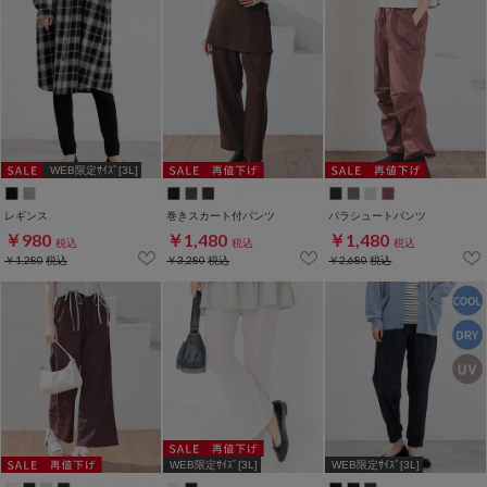
WEB限定ｻｲｽﾞ[3L]
レギンス
巻きスカート付パンツ
パラシュートパンツ
￥980
￥1,480
￥1,480
税込
税込
税込
￥1,280
税込
￥3,280
税込
￥2,680
税込
WEB限定ｻｲｽﾞ[3L]
WEB限定ｻｲｽﾞ[3L]