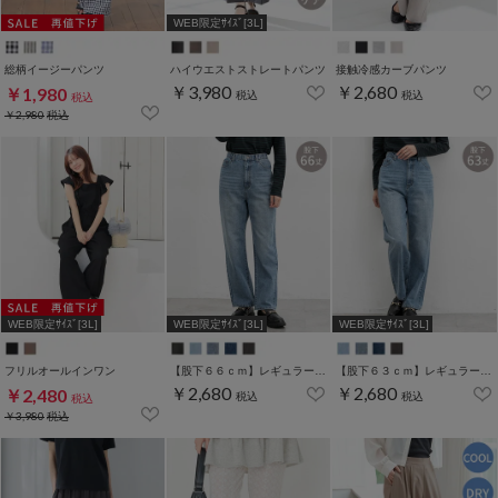
WEB限定ｻｲｽﾞ[3L]
総柄イージーパンツ
ハイウエストストレートパンツ
接触冷感カーブパンツ
￥3,980
￥2,680
￥1,980
税込
税込
税込
￥2,980
税込
WEB限定ｻｲｽﾞ[3L]
WEB限定ｻｲｽﾞ[3L]
WEB限定ｻｲｽﾞ[3L]
フリルオールインワン
【股下６６ｃｍ】レギュラーストレート(股下63/66/70cm展開)
【股下６３ｃｍ】レギュラーストレート(股下63/66/70cm展開)
￥2,680
￥2,680
￥2,480
税込
税込
税込
￥3,980
税込