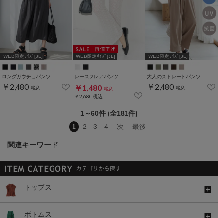
WEB限定ｻｲｽﾞ[3L]
WEB限定ｻｲｽﾞ[3L]
WEB限定ｻｲｽﾞ[3L]
ロングガウチョパンツ
レースフレアパンツ
大人のストレートパンツ
￥2,480
￥2,480
￥1,480
税込
税込
税込
￥2,680
税込
1～60件 (全181件)
1
2
3
4
次
最後
関連キーワード
トップス
ボトムス