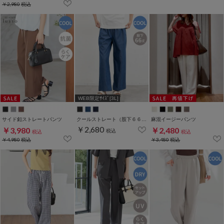
￥2,980
税込
WEB限定ｻｲｽﾞ[3L]
サイド釦ストレートパンツ
クールストレート（股下６６ｃｍ）
麻混イージーパンツ
￥2,680
￥3,980
￥2,480
税込
税込
税込
￥4,980
税込
￥3,480
税込