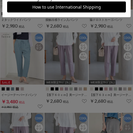
２タックワイドパンツ
接触冷感ライン入パンツ
脇ドロストカーゴパンツ
￥2,980
￥2,680
￥2,980
税込
税込
税込
WEB限定ｻｲｽﾞ[3L]
WEB限定ｻｲｽﾞ[3L]
イージーテーパードパンツ
【股下６０ｃｍ】美ージーテーパード(股下60/63/66/69cm展開)
【股下６３ｃｍ】美ージーテーパード(股下60/63/66/69cm展開)
￥2,680
￥2,680
￥3,480
税込
税込
税込
￥3,980
税込