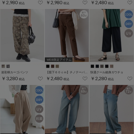
￥2,980
￥2,980
￥2,480
税込
税込
税込
WEB限定アイテム
迷彩柄カーゴパンツ
【股下６０ｃｍ】チノテーパード(股下60/63/66/69cm展開)
快適クール細身ガウチョ
￥3,280
￥2,480
￥2,280
税込
税込
税込