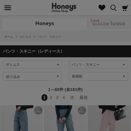
Look
ホーム
>
ボトムス
>
パンツ・スキニー
パンツ・スキニー（レディース）
絞り込み
1～60件 (全181件)
1
2
3
4
次
最後