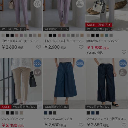
WEB限定ｻｲｽﾞ[3L]
WEB限定アイテム
WEB限定ｻｲｽﾞ[3L]
【股下６６ｃｍ】美ージーテーパード(股下60/63/66/69cm展開)
【股下６９ｃｍ】美ージーテーパード(股下60/63/66/69cm展開)
接触冷感イージーパンツ
￥2,680
￥2,680
￥1,980
税込
税込
税込
￥2,980
税込
WEB限定ｻｲｽﾞ[3L]
WEB限定ｻｲｽﾞ[3L]
WEB限定ｻｲｽﾞ[3L]
クロップドパンツ
クールデニムガウチョ
クールストレート（股下６３ｃｍ）
￥2,680
￥2,680
￥2,480
税込
税込
税込