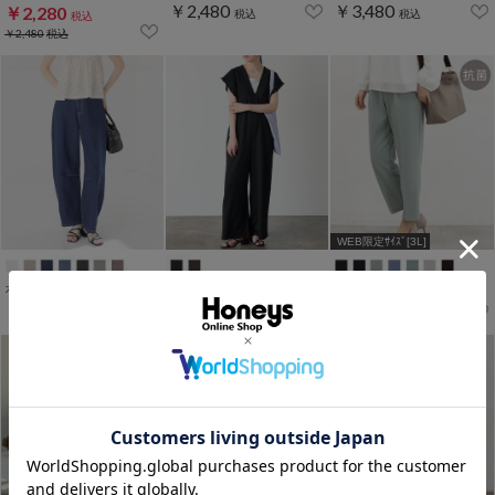
￥2,480
￥3,480
￥2,280
税込
税込
税込
￥2,480
税込
WEB限定ｻｲｽﾞ[3L]
カーブパンツ
シャーリングサロペット
テーパードパンツ
￥2,980
￥3,980
￥2,480
税込
税込
税込