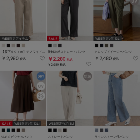
WEB限定アイテム
WEB限定ｻｲｽﾞ[3L]
【股下６０ｃｍ】チノワイドストレート(股下60/63/66/69cm展開)
接触冷感ストレートパンツ
クロップドイージーパンツ
￥2,980
￥2,480
￥2,280
税込
税込
税込
￥2,680
税込
WEB限定ｻｲｽﾞ[3L]
WEB限定ｻｲｽﾞ[3L]
短め丈ガウチョパンツ
ストレートパンツ
ラインストーン付パンツ