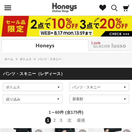
Look
ホーム
>
ボトムス
>
パンツ・スキニー
パンツ・スキニー（レディース）
絞り込み
1～60件 (全175件)
1
2
3
次
最後