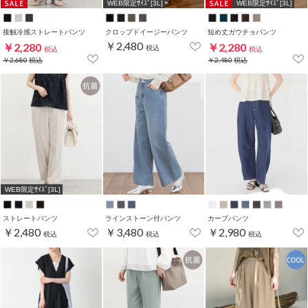
WEB限定ｻｲｽﾞ[3L]
WEB限定ｻｲｽﾞ[3L]
接触冷感ストレートパンツ
クロップドイージーパンツ
短め丈ガウチョパンツ
￥2,480
￥2,280
￥2,280
税込
税込
税込
￥2,680
税込
￥2,480
税込
WEB限定ｻｲｽﾞ[3L]
ストレートパンツ
ラインストーン付パンツ
カーブパンツ
￥2,480
￥3,480
￥2,980
税込
税込
税込