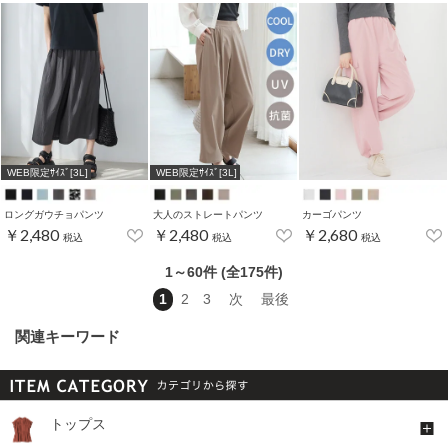
WEB限定ｻｲｽﾞ[3L]
WEB限定ｻｲｽﾞ[3L]
ロングガウチョパンツ
大人のストレートパンツ
カーゴパンツ
￥2,480
￥2,480
￥2,680
税込
税込
税込
1～60件 (全175件)
1
2
3
次
最後
関連キーワード
トップス