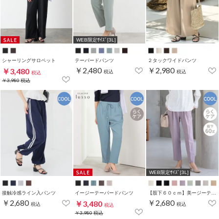
WEB限定ｻｲｽﾞ[3L]
シャーリングサロペット
テーパードパンツ
２タックワイドパンツ
￥2,480
￥2,980
￥3,480
税込
税込
税込
￥3,980
税込
WEB限定ｻｲｽﾞ[3L]
接触冷感ライン入パンツ
イージーテーパードパンツ
【股下６０ｃｍ】美ージーテーパード(股下60/63/66/69cm展開)
￥2,680
￥2,680
￥3,480
税込
税込
税込
￥3,980
税込