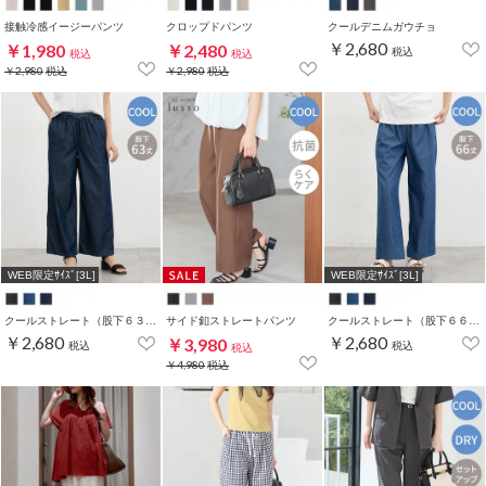
接触冷感イージーパンツ
クロップドパンツ
クールデニムガウチョ
￥2,680
￥1,980
￥2,480
税込
税込
税込
￥2,980
税込
￥2,980
税込
WEB限定ｻｲｽﾞ[3L]
WEB限定ｻｲｽﾞ[3L]
クールストレート（股下６３ｃｍ）
サイド釦ストレートパンツ
クールストレート（股下６６ｃｍ）
￥2,680
￥2,680
￥3,980
税込
税込
税込
￥4,980
税込