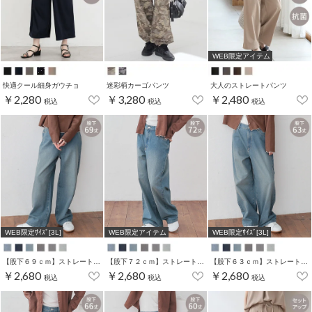
WEB限定アイテム
快適クール細身ガウチョ
迷彩柄カーゴパンツ
大人のストレートパンツ
￥2,280
￥3,280
￥2,480
税込
税込
税込
WEB限定ｻｲｽﾞ[3L]
WEB限定アイテム
WEB限定ｻｲｽﾞ[3L]
【股下６９ｃｍ】ストレートパンツ(股下60/63/66/69/72cm展開)
【股下７２ｃｍ】ストレートパンツ(股下60/63/66/69/72cm展開)
【股下６３ｃｍ】ストレートパンツ(股下60/63/66/69/72cm展開)
￥2,680
￥2,680
￥2,680
税込
税込
税込