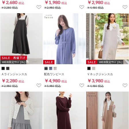
￥2,680
￥1,980
￥2,980
税込
税込
税込
￥3,280
税込
￥2,980
税込
￥4,480
税込
WEB限定ｻｲｽﾞ[3L]
WEB限定ｻｲｽﾞ[3L]
Ａラインジャンスカ
配色ワンピース
Ｖネックジャンスカ
￥2,280
￥4,980
￥3,980
税込
税込
税込
￥2,980
税込
￥5,980
税込
￥4,480
税込