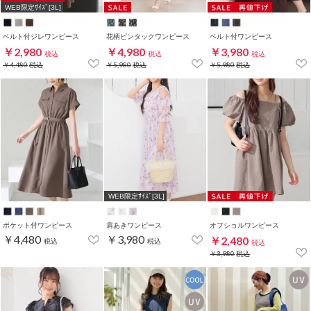
WEB限定ｻｲｽﾞ[3L]
ベルト付ジレワンピース
花柄ピンタックワンピース
ベルト付ワンピース
￥2,980
￥4,980
￥3,980
税込
税込
税込
￥4,480
税込
￥5,980
税込
￥5,980
税込
WEB限定ｻｲｽﾞ[3L]
ポケット付ワンピース
肩あきワンピース
オフショルワンピース
￥4,480
￥3,980
￥2,480
税込
税込
税込
￥3,980
税込