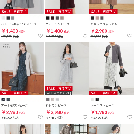
バルーンキャミワンピース
ニットワンピース
Ｖネックジャンスカ
￥1,480
￥1,480
￥2,980
税込
税込
税込
￥2,980
税込
￥2,980
税込
￥4,980
税込
WEB限定ｻｲｽﾞ[3L]
アート柄ワンピース
衿付ワンピース
レースワンピース
￥2,980
￥2,980
￥1,980
税込
税込
税込
￥6,900
税込
￥4,480
税込
￥3,480
税込