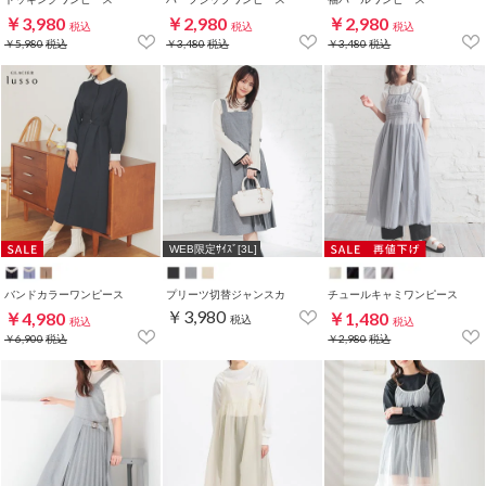
￥3,980
￥2,980
￥2,980
税込
税込
税込
￥5,980
税込
￥3,480
税込
￥3,480
税込
WEB限定ｻｲｽﾞ[3L]
バンドカラーワンピース
プリーツ切替ジャンスカ
チュールキャミワンピース
￥3,980
￥4,980
￥1,480
税込
税込
税込
￥6,900
税込
￥2,980
税込