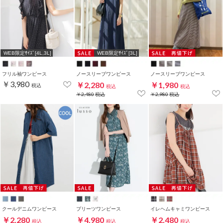
WEB限定ｻｲｽﾞ[4L,3L]
WEB限定ｻｲｽﾞ[3L]
フリル袖ワンピース
ノースリーブワンピース
ノースリーブワンピース
￥3,980
￥2,280
￥1,980
税込
税込
税込
￥2,480
税込
￥2,980
税込
クールデニムワンピース
プリーツワンピース
イレヘムキャミワンピース
￥2,280
￥4,980
￥2,480
税込
税込
税込