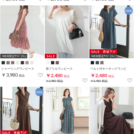
WEB限定ｻｲｽﾞ[3L]
WEB限定ｻｲｽﾞ[3L]
シャーリングワンピース
肩フリルワンピース
ベルト付キーネックワンピ
￥3,980
￥2,480
￥2,480
税込
税込
税込
￥2,980
税込
￥3,480
税込