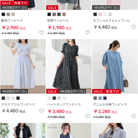
WEB限定ｻｲｽﾞ[3L]
WEB限定ｻｲｽﾞ[3L]
配色ワンピース
切替ワンピース
オフショル２ｗａｙワンピ
￥4,480
￥2,980
￥1,980
税込
税込
税込
￥4,480
税込
￥2,480
税込
WEB限定ｻｲｽﾞ[3L]
WEB限定ｻｲｽﾞ[3L]
クロスフリルワンピース
ハートネックワンピース
デニム６分袖ワンピース
￥4,480
￥3,480
￥2,280
税込
税込
税込
￥3,980
税込
￥3,280
税込