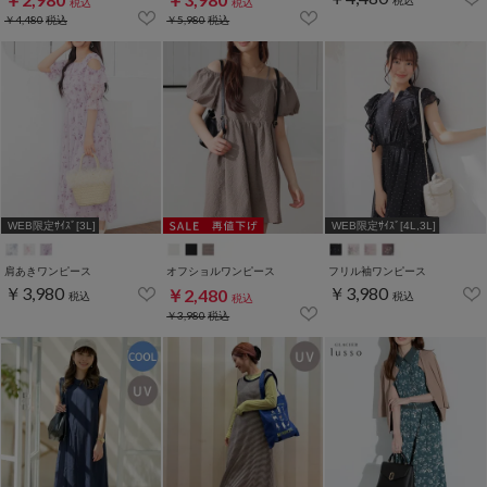
税込
税込
税込
￥4,480
税込
￥5,980
税込
WEB限定ｻｲｽﾞ[3L]
WEB限定ｻｲｽﾞ[4L,3L]
肩あきワンピース
オフショルワンピース
フリル袖ワンピース
￥3,980
￥3,980
￥2,480
税込
税込
税込
￥3,980
税込