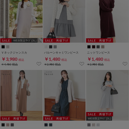
WEB限定ｻｲｽﾞ[3L]
Ｖネックジャンスカ
バルーンキャミワンピース
ニットワンピース
￥3,980
￥1,480
￥1,480
税込
税込
税込
￥4,480
税込
￥2,980
税込
￥2,980
税込
WEB限定ｻｲｽﾞ[3L]