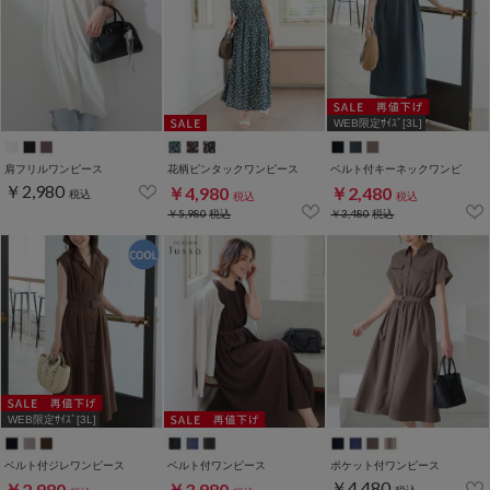
WEB限定ｻｲｽﾞ[3L]
肩フリルワンピース
花柄ピンタックワンピース
ベルト付キーネックワンピ
￥2,980
￥4,980
￥2,480
税込
税込
税込
￥5,980
税込
￥3,480
税込
WEB限定ｻｲｽﾞ[3L]
ベルト付ジレワンピース
ベルト付ワンピース
ポケット付ワンピース
￥4,480
￥2,980
￥3,980