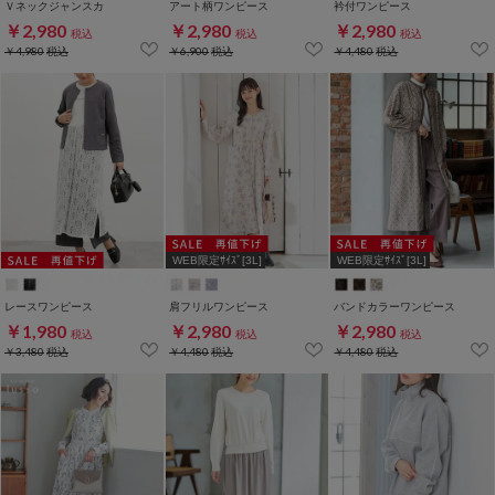
Ｖネックジャンスカ
アート柄ワンピース
衿付ワンピース
￥2,980
￥2,980
￥2,980
税込
税込
税込
￥4,980
税込
￥6,900
税込
￥4,480
税込
WEB限定ｻｲｽﾞ[3L]
WEB限定ｻｲｽﾞ[3L]
レースワンピース
肩フリルワンピース
バンドカラーワンピース
￥1,980
￥2,980
￥2,980
税込
税込
税込
￥3,480
税込
￥4,480
税込
￥4,480
税込