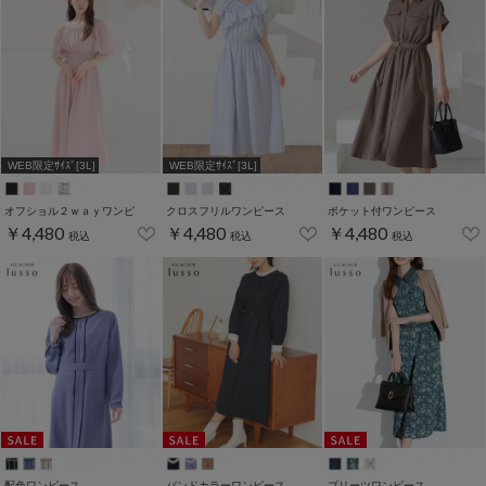
WEB限定ｻｲｽﾞ[3L]
WEB限定ｻｲｽﾞ[3L]
オフショル２ｗａｙワンピ
クロスフリルワンピース
ポケット付ワンピース
￥4,480
￥4,480
￥4,480
税込
税込
税込
配色ワンピース
バンドカラーワンピース
プリーツワンピース