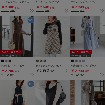
イレヘムキャミワンピース
切替キャミワンピース
ハーフジップワンピース
￥2,480
￥2,680
￥2,980
税込
税込
税込
￥3,480
税込
￥3,280
税込
￥3,480
税込
WEB限定ｻｲｽﾞ[3L]
WEB限定ｻｲｽﾞ[3L]
ベルト付ジレワンピース
チェックキャミワンピース
６分袖シャツワンピース
￥2,980
￥2,980
￥2,980
税込
税込
税込
￥4,480
税込
￥4,480
税込