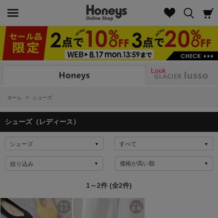
Look
ホーム
>
シューズ
シューズ（レディース）
絞り込み
1～2件 (全2件)