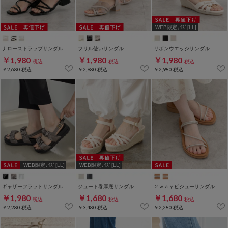
WEB限定ｻｲｽﾞ[LL]
ナローストラップサンダル
フリル使いサンダル
リボンウエッジサンダル
￥1,980
￥1,980
￥1,980
税込
税込
税込
￥2,680
税込
￥2,980
税込
￥2,980
税込
WEB限定ｻｲｽﾞ[LL]
WEB限定ｻｲｽﾞ[LL]
ギャザーフラットサンダル
ジュート巻厚底サンダル
２ｗａｙビジューサンダル
￥1,980
￥1,680
￥1,680
税込
税込
税込
￥2,280
税込
￥3,480
税込
￥2,280
税込