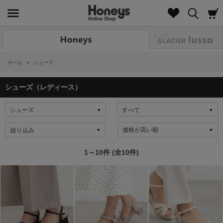
Look
ホーム
>
シューズ
シューズ（レディース）
絞り込み
1～10件 (全10件)