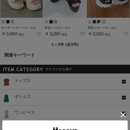
ギャザースポーツサンダル
厚底ヒールサンダル
厚底スポーツサンダル
￥3,480
￥3,280
￥3,280
税込
税込
税込
1～3件 (全3件)
関連キーワード
トップス
ボトムス
ワンピース
セットアップ