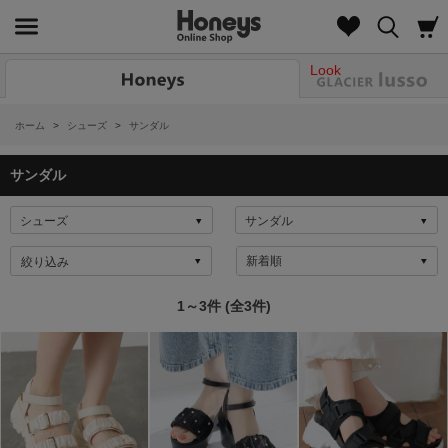
Look
ホーム
>
シューズ
>
サンダル
サンダル
絞り込み
1～3件 (全3件)