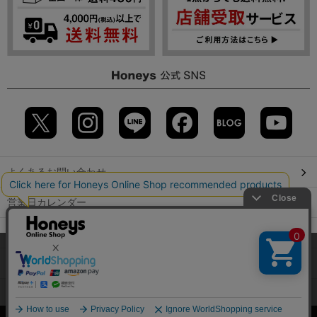
よくあるお問い合わせ
営業日カレンダー
店舗検索
当サイトでは、サイトの利便性向上のため、クッキー(Cookie)を使
用しています。詳しくは「
プライバシーポリシー
」をご覧くださ
GLOBAL GUIDE（海外からご利用のお客様）
い。
会社概要
特定取引に関する表記
個人情報保護方針
OK