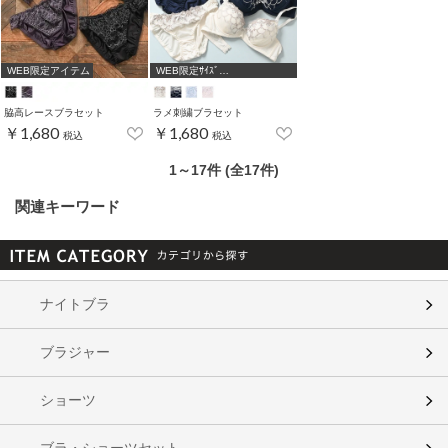
WEB限定アイテム
WEB限定ｻｲｽﾞ
[A75,B65,C65,D65,D70]
脇高レースブラセット
ラメ刺繍ブラセット
￥1,680
￥1,680
税込
税込
1～17件 (全17件)
関連キーワード
ナイトブラ
ブラジャー
ショーツ
ブラ・ショーツセット