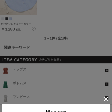
付け衿／レギュラーカラー
￥1,280
税込
1～1件 (全1件)
関連キーワード
トップス
ボトムス
ワンピース
セットアップ