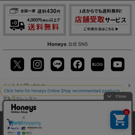
よくあるお問い合わせ
営業日カレンダー
店舗検索
当サイトでは、サイトの利便性向上のため、クッキー(Cookie)を使
用しています。詳しくは「
プライバシーポリシー
」をご覧くださ
GLOBAL GUIDE（海外からご利用のお客様）
い。