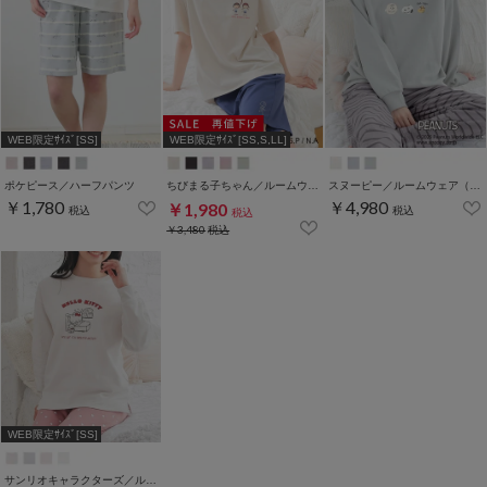
WEB限定ｻｲｽﾞ[SS]
WEB限定ｻｲｽﾞ[SS,S,LL]
ポケピース／ハーフパンツ
ちびまる子ちゃん／ルームウェア（上下セット）
スヌーピー／ルームウェア（上下セット）
￥1,780
￥4,980
￥1,980
税込
税込
税込
￥3,480
税込
WEB限定ｻｲｽﾞ[SS]
サンリオキャラクターズ／ルームウェア（上下セット）