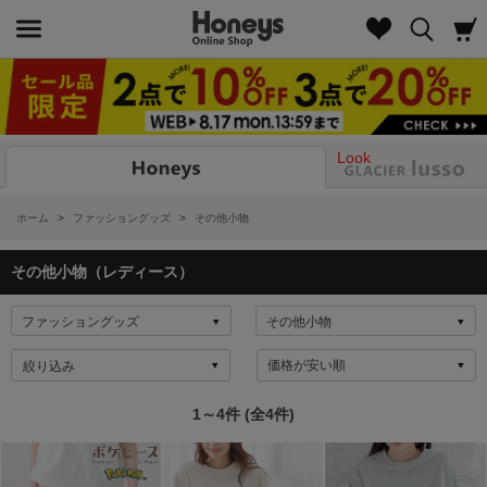
Look
ホーム
>
ファッショングッズ
>
その他小物
その他小物（レディース）
絞り込み
1～4件 (全4件)