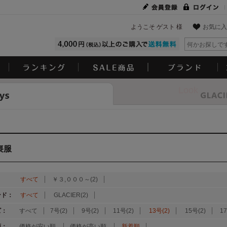
ようこそ ゲスト 様
お気に入
Look
喪服
：
すべて
￥３,０００～(2)
ンド：
すべて
GLACIER(2)
ズ：
すべて
7号(2)
9号(2)
11号(2)
13号(2)
15号(2)
17
順：
価格が安い順
価格が高い順
新着順