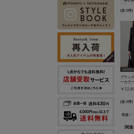
(全 2件)
WEB限
ブラッ
ーカラー
￥12,
(全 2件)
喪服
/
関連