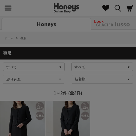
Look
ホーム
>
喪服
喪服
絞り込み
1～2件 (全2件)