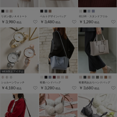
リボン使いＡ４トート
ベルトデザインバッグ
付け衿・スタンドフリル
￥3,980
￥3,480
￥1,280
税込
税込
税込
WEB限定アイテム
シェルーンウォッチ
軽量ハンドバッグ
軽量両あおりハンドバッグ
￥4,180
￥3,280
￥3,680
税込
税込
税込