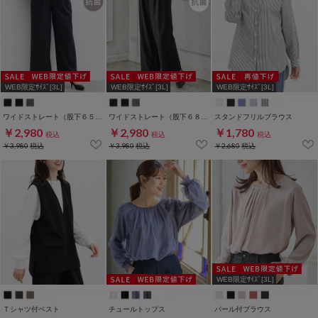
WEB限定ｻｲｽﾞ[3L]
WEB限定ｻｲｽﾞ[3L]
WEB限定ｻｲｽﾞ[3L]
ワイドストレート（股下６５ｃｍ）
ワイドストレート（股下６８ｃｍ）
スタンドフリルブラウス
￥2,980
￥2,980
￥1,780
税込
税込
税込
￥3,980
税込
￥3,980
税込
￥2,680
税込
WEB限定ｻｲｽﾞ[3L]
Ｔシャツ付ベスト
チュールトップス
パール付ブラウス