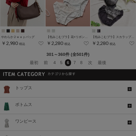
やわらか２ｗａｙバッグ
【包みこむブラ】花×リボン刺繍ブラセット
【包みこむブラ】スカラップ刺繍ブラセット
￥2,980
￥2,280
￥2,280
税込
税込
税込
301～360件 (全501件)
最初
前
4
5
6
7
8
次
最後
トップス
ボトムス
ワンピース