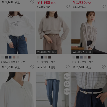
￥3,480
￥1,980
￥1,980
税込
税込
税込
￥2,680
税込
￥2,680
税込
WEB限定ｻｲｽﾞ[3L]
WEB限定ｻｲｽﾞ[3L]
刺繍入りロゴＴシャツ
ケープ風ブラウス
ピンタックブラウス
￥1,780
￥2,980
￥2,680
税込
税込
税込