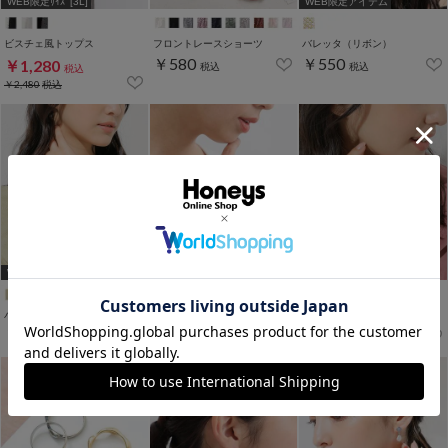
WEB限定ｻｲｽﾞ[3L]
WEB限定アイテム
ビスチェ風トップス
フロントレースショーツ
バレッタ（リボン）
￥580
￥550
￥1,280
税込
税込
税込
￥2,480
税込
WEB限定アイテム
WEB限定アイテム
WEB限定アイテム
バングル（ダブル）
リング（２本セット＃１１）
リング（２本セット＃９）
￥330
￥330
￥330
税込
税込
税込