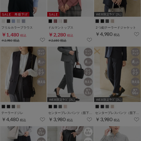
WEB限定ｻｲｽﾞ[3L]
フリルカラーブラウス
ドルマントップス
２つ釦テーラードジャケット
￥4,980
￥1,480
￥2,280
税込
税込
税込
￥2,980
税込
￥2,680
税込
WEB限定ｻｲｽﾞ[3L]
WEB限定ｻｲｽﾞ[3L]
テーラードジレ
センタープレスパンツ（股下６３ｃｍ）
センタープレスパンツ（股下６６ｃｍ）
￥4,480
￥3,980
￥3,980
税込
税込
税込