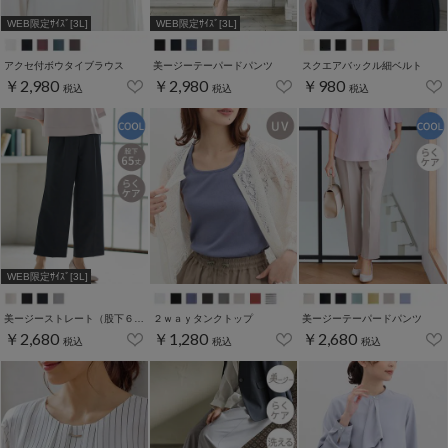
WEB限定ｻｲｽﾞ[3L]
WEB限定ｻｲｽﾞ[3L]
アクセ付ボウタイブラウス
美ージーテーパードパンツ
スクエアバックル細ベルト
￥2,980
￥2,980
￥980
税込
税込
税込
WEB限定ｻｲｽﾞ[3L]
美ージーストレート（股下６５ｃｍ）
２ｗａｙタンクトップ
美ージーテーパードパンツ
￥2,680
￥1,280
￥2,680
税込
税込
税込