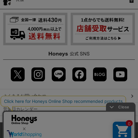
よくあるお問い合わせ
営業日カレンダー
店舗検索
当サイトでは、サイトの利便性向上のため、クッキー(Cookie)を使
用しています。詳しくは「
プライバシーポリシー
」をご覧くださ
GLOBAL GUIDE（海外からご利用のお客様）