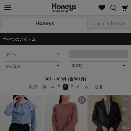
Look
すべてのアイテム
絞り込み
301～360件 (全501件)
最初
前
4
5
6
7
8
次
最後