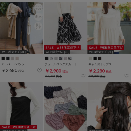
WEB限定ｻｲｽﾞ[3L]
WEB限定ｻｲｽﾞ[3L]
WEB限定ｻｲｽﾞ[3L]
テーパードパンツ
チュールロングスカート
キャミ付トップス
￥2,680
￥2,980
￥2,280
税込
税込
税込
￥3,480
税込
￥2,980
税込