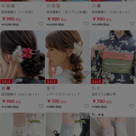
浴衣髪飾り（パール付）
浴衣髪飾り（ダリアしだれ藤）
浴衣髪飾り（リボンセット）
￥980
￥980
￥980
税込
税込
税込
￥1,280
税込
￥1,280
税込
￥1,480
税込
浴衣髪飾り（Ｕピンセット）
シアーフラワークリップ
浴衣フリル飾り帯
￥980
￥780
￥780
税込
税込
税込
￥1,480
税込
￥980
税込
￥980
税込