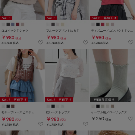
ロゴビッグＴシャツ
フルーツプリントゆるＴ
ディズニー／コンパクトＴシャツ
￥980
￥980
￥980
税込
税込
税込
￥1,480
税込
￥1,480
税込
￥1,680
税込
モチーフレースビスチェ
総レーストップス
ケーブル編メローソックス
￥260
￥980
￥980
税込
税込
税込
￥1,780
税込
￥1,780
税込