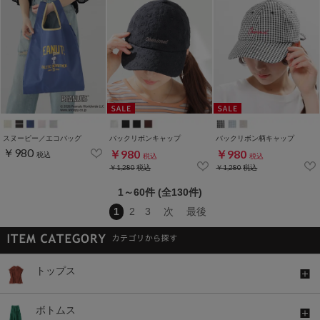
スヌーピー／エコバッグ
バックリボンキャップ
バックリボン柄キャップ
￥980
￥980
￥980
税込
税込
税込
￥1,280
税込
￥1,280
税込
1～60件 (全130件)
1
2
3
次
最後
トップス
ボトムス