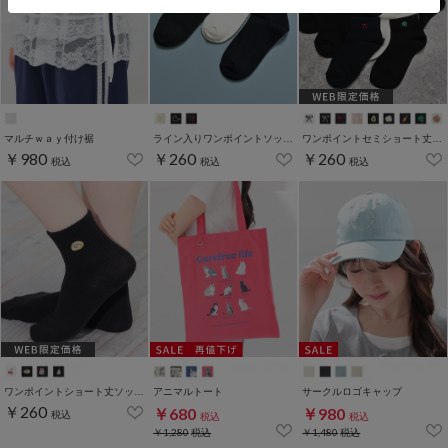
マルチｗａｙ付け裾
ライン入りワンポイントソックス
ワンポイントセミショート丈ソックス
￥980
￥260
￥260
税込
税込
税込
ワンポイントショート丈ソックス
アニマルトート
サークルロゴキャップ
￥260
￥680
￥980
税込
税込
税込
￥1,280
税込
￥1,480
税込