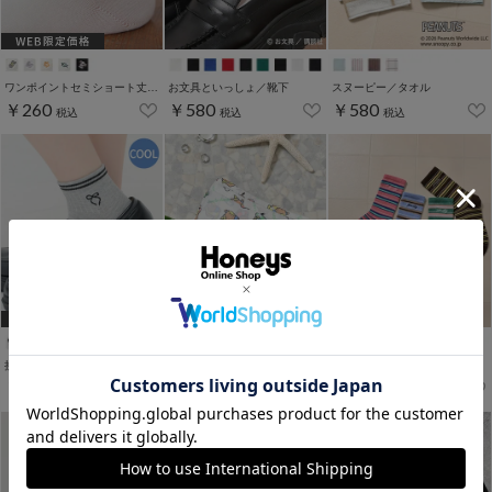
ワンポイントセミショート丈ソックス
お文具といっしょ／靴下
スヌーピー／タオル
￥260
￥580
￥580
税込
税込
税込
接触冷感セミショート丈ソックス
サンリオキャラクターズ／お弁当バッグ
マルチボーダーソックス
￥260
￥980
￥260
税込
税込
税込