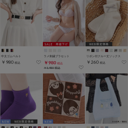
中太ゴムベルト
ラメ刺繍ブラセット
リボン付クルー丈ソックス
￥980
￥260
￥980
税込
税込
税込
￥1,480
税込