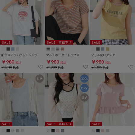
配色ステッチゆるＴシャツ
マルチボーダートップス
フリル使いタンク
￥980
￥980
￥980
税込
税込
税込
￥1,480
税込
￥1,780
税込
￥1,280
税込