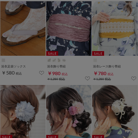
浴衣足袋ソックス
浴衣飾り帯紐
浴衣レース飾り帯紐
￥580
￥980
￥780
税込
税込
税込
￥1,280
税込
￥1,280
税込