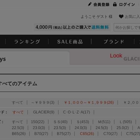
ようこそ ゲスト 様
お気に入
Look
すべてのアイテム
：
すべて
～￥９９９(3)
￥１,０００～￥１,９９９(26)
￥２,００
ンド：
すべて
GLACIER(9)
C･O･L･Z･A(17)
ズ：
すべて
150(22)
ＳＳ(40)
Ｓ(453)
Ｍ(511)
Ｌ(505)
22.5(3)
23.0(3)
23.5(3)
24.0(3)
24.5(3)
25.0(2)
A
B65(26)
B70(27)
B75(27)
C65(26)
C70(27)
C75(27