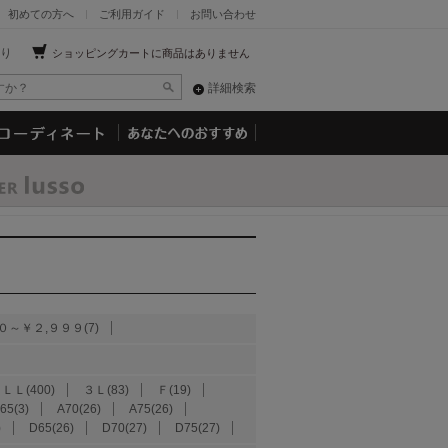
初めての方へ
ご利用ガイド
お問い合わせ
り
ショッピングカートに商品はありません
詳細検索
０～￥２,９９９(7)
ＬＬ(400)
３Ｌ(83)
Ｆ(19)
65(3)
A70(26)
A75(26)
)
D65(26)
D70(27)
D75(27)