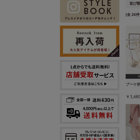
並び
(全 26件
[A75,
ブーケ
￥1,6