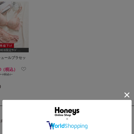
WEB限定ｻｲｽﾞ
5,B65,C65,D65,D70]
チュールブラセッ
80（税込）
80（税込）
)
た商品がありません。