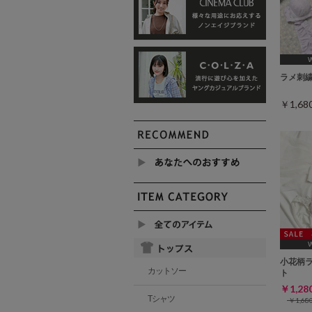
[A75,
ラメ刺
￥1,6
[A75,
小花柄
カットソー
ト
￥1,2
Tシャツ
￥1,6