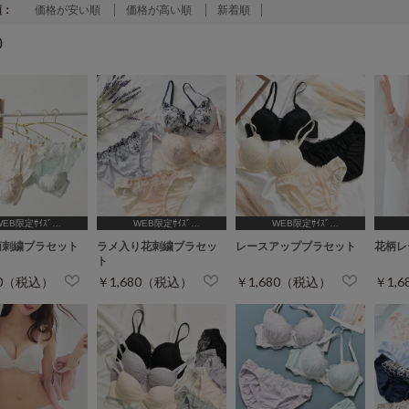
順：
価格が安い順
価格が高い順
新着順
)
WEB限定ｻｲｽﾞ
WEB限定ｻｲｽﾞ
WEB限定ｻｲｽﾞ
B65,C65,D65,D70]
[A75,B65,C65,D65,D70]
[A75,B65,C65,D65,D70]
[A75
柄刺繍ブラセット
ラメ入り花刺繍ブラセッ
レースアップブラセット
花柄レ
ト
80（税込）
￥1,680（税込）
￥1,680（税込）
￥1,