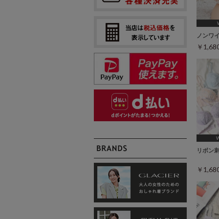
[A75,B6
ノンワ
￥1,6
[A7
リボン
￥1,6