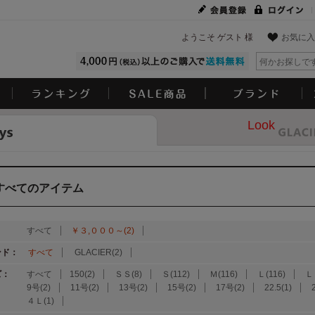
ようこそ ゲスト 様
お気に入
Look
すべてのアイテム
：
すべて
￥３,０００～(2)
ンド：
すべて
GLACIER(2)
ズ：
すべて
150(2)
ＳＳ(8)
Ｓ(112)
Ｍ(116)
Ｌ(116)
Ｌ
9号(2)
11号(2)
13号(2)
15号(2)
17号(2)
22.5(1)
４Ｌ(1)