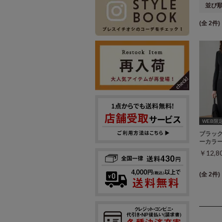
並び
(全 2件)
WEB限
ブラッ
ーカラー
￥12,
(全 2件)