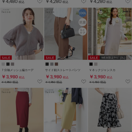
￥4,480
￥4,280
￥4,280
税込
税込
税込
WEB限定ｻｲｽﾞ[3L]
７分袖メッシュ編カーデ
サイド釦ストレートパンツ
Ｖネックジャンスカ
￥3,980
￥3,980
￥3,980
税込
税込
税込
￥4,980
税込
￥4,980
税込
￥4,480
税込