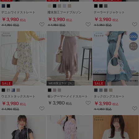
デニムワイドストレート
撥水加工フードブルゾン
テーラードジャケット
￥3,980
￥3,980
￥3,980
税込
税込
税込
￥4,980
税込
￥4,980
税込
￥5,980
税込
WEB限定ｻｲｽﾞ[3L]
ウエストタックスカート
裾シアーマーメイドスカート
タックロングスカート
￥3,980
￥3,980
￥3,980
税込
税込
税込
￥4,980
税込
￥4,980
税込