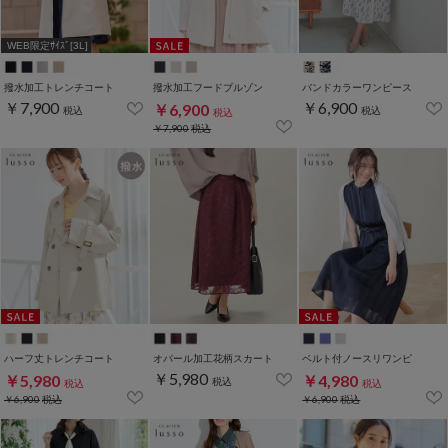
WEB限定ｻｲｽﾞ[3L]
撥水加工トレンチコート
撥水加工フードブルゾン
バンドカラーワンピース
￥7,900
￥6,900
￥6,900
税込
税込
税込
￥7,900
税込
ハーフ丈トレンチコート
オパール加工花柄スカート
ベルト付ノースリワンピ
￥5,980
￥5,980
￥4,980
税込
税込
税込
￥6,900
税込
￥6,900
税込