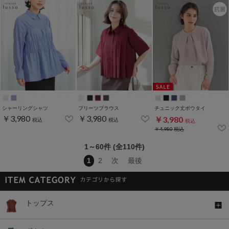
シャーリングシャツ
プリーツブラウス
チュニック丈ボウタイ
￥3,980
￥3,980
￥3,980
税込
税込
税込
￥4,980
税込
1～60件 (全110件)
1
2
次
最後
トップス