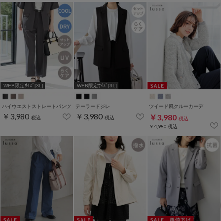
WEB限定ｻｲｽﾞ[3L]
WEB限定ｻｲｽﾞ[3L]
ハイウエストストレートパンツ
テーラードジレ
ツイード風クルーカーデ
￥3,980
￥3,980
￥3,980
税込
税込
税込
￥4,980
税込