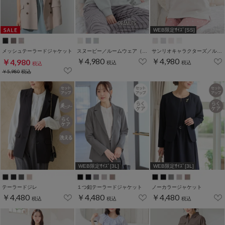
WEB限定ｻｲｽﾞ[SS]
メッシュテーラードジャケット
スヌーピー／ルームウェア（上下セット）
サンリオキャラクターズ／ルームウェア（上下セット）
￥4,980
￥4,980
￥4,980
税込
税込
税込
￥5,980
税込
WEB限定ｻｲｽﾞ[3L]
WEB限定ｻｲｽﾞ[3L]
テーラードジレ
１つ釦テーラードジャケット
ノーカラージャケット
￥4,480
￥4,480
￥4,480
税込
税込
税込