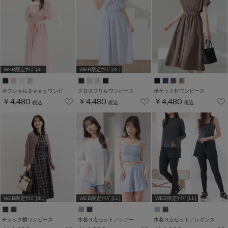
WEB限定ｻｲｽﾞ[3L]
WEB限定ｻｲｽﾞ[3L]
オフショル２ｗａｙワンピ
クロスフリルワンピース
ポケット付ワンピース
￥4,480
￥4,480
￥4,480
税込
税込
税込
WEB限定ｻｲｽﾞ[3L]
WEB限定ｻｲｽﾞ[LL]
WEB限定ｻｲｽﾞ[LL]
チェック柄ワンピース
水着３点セット／シアー
水着３点セット／レギンス