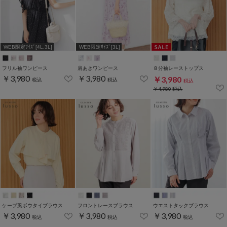
WEB限定ｻｲｽﾞ[4L,3L]
WEB限定ｻｲｽﾞ[3L]
フリル袖ワンピース
肩あきワンピース
８分袖レーストップス
￥3,980
￥3,980
￥3,980
税込
税込
税込
￥4,980
税込
ケープ風ボウタイブラウス
フロントレースブラウス
ウエストタックブラウス
￥3,980
￥3,980
￥3,980
税込
税込
税込