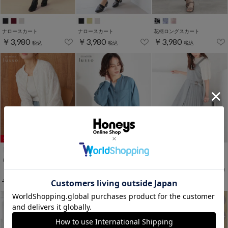
ナロースカート
ナロースカート
花柄ロングスカート
￥3,980
￥3,980
￥3,980
税込
税込
税込
WEB限定ｻｲｽﾞ[3L]
８分袖レースブルゾン
ポケット付ブラウス
プリーツ切替ジャンスカ
￥3,980
￥3,980
￥3,980
税込
税込
税込
￥5,980
税込