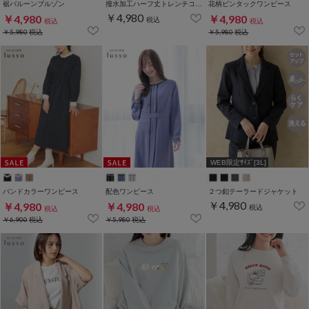
裾バルーンブルゾン
撥水加工ハーフ丈トレンチコート
花柄ピンタックワンピース
￥4,980
￥4,980
￥4,980
税込
税込
税込
￥5,980
税込
￥5,980
税込
WEB限定ｻｲｽﾞ[3L]
バンドカラーワンピース
配色ワンピース
２つ釦テーラードジャケット
￥4,980
￥4,980
￥4,980
税込
税込
税込
￥6,900
税込
￥5,980
税込