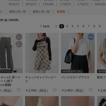
B70(37)
B75(37)
C65(36)
C70(37)
C75(37)
D65(36)
順：
価格が安い順
価格が高い順
新着順
件 (全 1895件)
1
2
3
4
5
6
7
8
9
定アイテム
WEB限定ｻｲｽﾞ[3L]
WEB限定
６９ｃｍ】美ージ
チェックキャミワンピー
バンドカラーブラウス
配色フ
ート(股下
ス
69cm展開)
80（税込）
￥2,980（税込）
￥2,480（税込）
￥2,