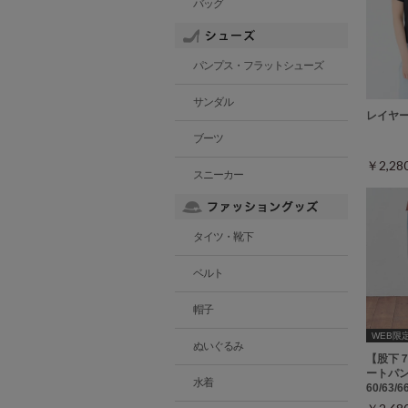
バッグ
パンプス・フラットシューズ
サンダル
レイヤ
ブーツ
￥2,2
スニーカー
タイツ・靴下
ベルト
帽子
WEB限
ぬいぐるみ
【股下
ートパン
水着
60/63/