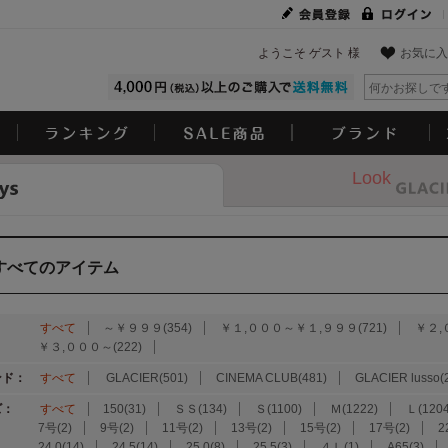
ようこそ ゲスト 様
お気に入
Look
すべてのアイテム
：
すべて
～￥９９９(354)
￥１,０００～￥１,９９９(721)
￥２,
￥３,０００～(222)
ンド：
すべて
GLACIER(501)
CINEMA CLUB(481)
GLACIER lusso(
ズ：
すべて
150(31)
ＳＳ(134)
Ｓ(1100)
Ｍ(1222)
Ｌ(1204
7号(2)
9号(2)
11号(2)
13号(2)
15号(2)
17号(2)
2
24.0(14)
24.5(14)
25.0(8)
25.5(3)
４Ｌ(1)
A65(3)