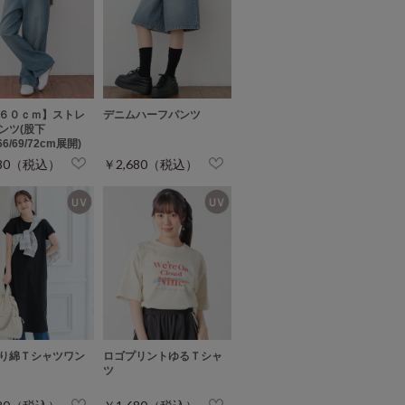
６０ｃｍ】ストレ
デニムハーフパンツ
ンツ(股下
/66/69/72cm展開)
680（税込）
￥2,680（税込）
り綿Ｔシャツワン
ロゴプリントゆるＴシャ
ツ