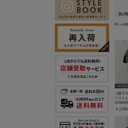
並び
61～120
WEB限
【股下
ーストレ
63/66/
￥2,9