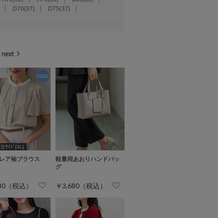
D70(37)
D75(37)
ｻｲｽﾞ[3L]
レア袖ブラウス
軽量両あおりハンドバッ
グ
680（税込）
￥3,680（税込）