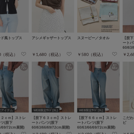
ード風トップス
アシメギャザートップス
スヌーピー／タオル
【股下
ートパ
60/63
80（税込）
￥1,680（税込）
￥580（税込）
￥2,
定アイテム
WEB限定ｻｲｽﾞ[3L]
WEB限定ｻｲｽﾞ[3L]
７２ｃｍ】ストレ
【股下６３ｃｍ】ストレ
【股下６６ｃｍ】ストレ
こだわ
ツ(股下
ートパンツ(股下
ートパンツ(股下
ピ
66/69/72cm展開)
60/63/66/69/72cm展開)
60/63/66/69/72cm展開)