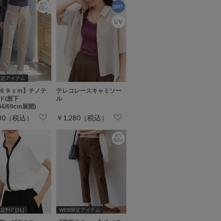
限定アイテム
６９ｃｍ】チノテ
テレコレースキャミソー
ド(股下
ル
/66/69cm展開)
480（税込）
￥1,280（税込）
ｻｲｽﾞ[3L]
WEB限定アイテム