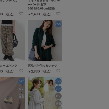
使いブラウス
【股下６０ｃｍ】チノテ
ーパード(股下
60/63/66/69cm展開)
980（税込）
￥2,480（税込）
カーゴパンツ
麻混ポケ付ゆるシャツ
280（税込）
￥2,980（税込）