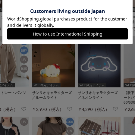
ｲｽﾞ[3L]
WEB限定
カラーブラウス
【包みこむブラ】花×リボ
【包みこむブラ】スカラ
OUTD
ン刺繍ブラセット
ップ刺繍ブラセット
／半袖
80（税込）
￥2,280（税込）
￥2,280（税込）
￥1,
定アイテム
WEB限定アイテム
WEB限定アイテム
WEB限定
ストレートパンツ
サンリオキャラクターズ
サンリオキャラクターズ
【股下
／ルームライト
／ネオンライト
ートパ
60/63
80（税込）
￥2,970（税込）
￥4,290（税込）
￥2,