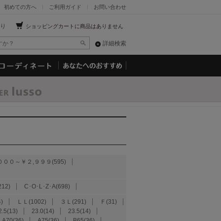
初めての方へ
ご利用ガイド
お問い合わせ
り
ショッピングカートに商品はありません
詳細検索
０００～￥２,９９９(595)
212)
C･O･L･Z･A(698)
)
ＬＬ(1002)
３Ｌ(291)
Ｆ(31)
2.5(13)
23.0(14)
23.5(14)
A70(36)
A75(36)
B65(36)