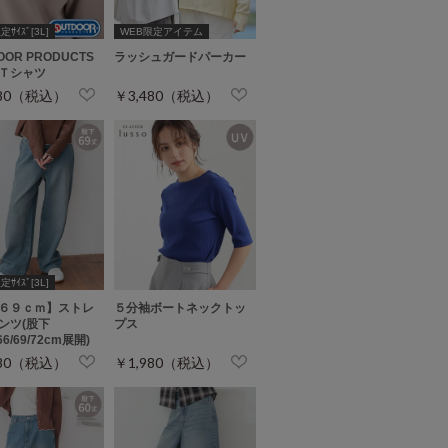
ｻｲｽﾞ[3L]
WEB限定アイテム
OOR PRODUCTS
ラッシュガードパーカー
Ｔシャツ
780（税込）
￥3,480（税込）
ｻｲｽﾞ[3L]
６９ｃｍ】ストレ
５分袖ボートネックトッ
ンツ(股下
プス
/66/69/72cm展開)
680（税込）
￥1,980（税込）