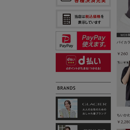
バイカ
￥26
ちいか
￥2,2