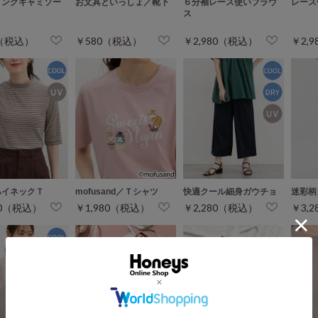
リングキャミソー
お文具といっしょ／靴下
６分袖レース使いブラウ
レース
ス
0（税込）
￥580（税込）
￥2,980（税込）
￥2,
ハイネックＴ
mofusand／Ｔシャツ
快適クール細身ガウチョ
迷彩柄
80（税込）
￥1,980（税込）
￥2,280（税込）
￥3,