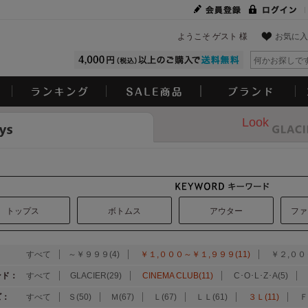
ようこそ ゲスト 様
お気に入
Look
トップス
ボトムス
アウター
ファ
：
すべて
～￥９９９(4)
￥１,０００～￥１,９９９(11)
￥２,００
ンド：
すべて
GLACIER(29)
CINEMA CLUB(11)
C･O･L･Z･A(5)
ズ：
すべて
Ｓ(50)
Ｍ(67)
Ｌ(67)
ＬＬ(61)
３Ｌ(11)
Ｆ