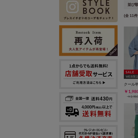
並び
(全 11件
WEB限定ｻ
クール
￥1,9
￥2,9