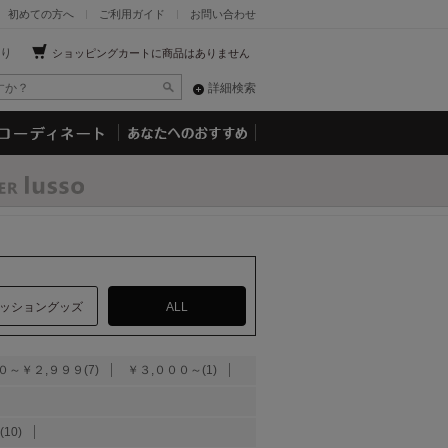
初めての方へ
ご利用ガイド
お問い合わせ
り
ショッピングカートに商品はありません
詳細検索
ッショングッズ
ALL
０～￥２,９９９(7)
￥３,０００～(1)
(10)