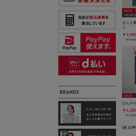
WEB限定ｻ
カット
ツ
￥1,9
￥2,6
ひんや
￥1,2
￥1,6
(全 11件