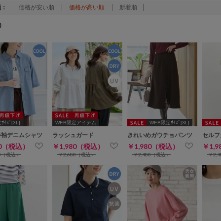
順：
価格が安い順
価格が高い順
新着順
)
ｲｽﾞ[3L]
WEB限定アイテム
WEB限定ｻｲｽﾞ[3L]
半袖デニムシャツ
ラッシュガード
きれいめガウチョパンツ
セルフ
80（税込）
￥1,980（税込）
￥1,980（税込）
￥1,
80（税込）
￥2,680（税込）
￥2,480（税込）
￥2,