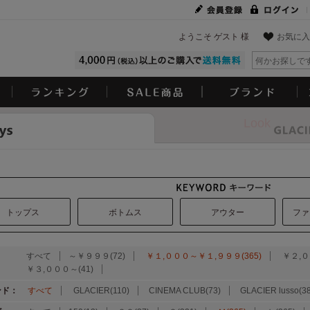
ようこそ ゲスト 様
お気に入
Look
トップス
ボトムス
アウター
ファ
：
すべて
～￥９９９(72)
￥１,０００～￥１,９９９(365)
￥２,０
￥３,０００～(41)
ンド：
すべて
GLACIER(110)
CINEMA CLUB(73)
GLACIER lusso(38