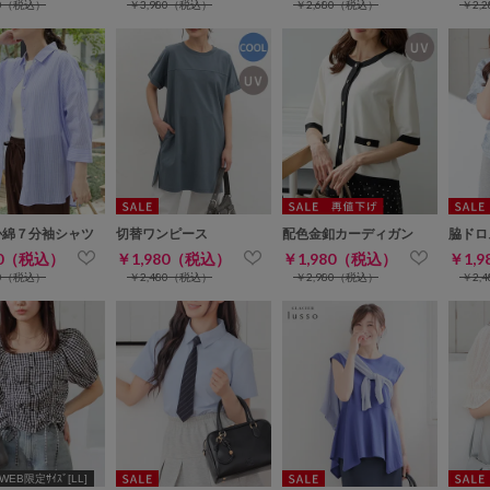
80（税込）
￥3,980（税込）
￥2,680（税込）
￥2,
か綿７分袖シャツ
切替ワンピース
配色金釦カーディガン
脇ドロ
80（税込）
￥1,980（税込）
￥1,980（税込）
￥1,
80（税込）
￥2,480（税込）
￥2,980（税込）
￥2,
WEB限定ｻｲｽﾞ[LL]