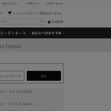
初めての方へ
ご利用ガイド
お問い合わせ
り
ショッピングカートに商品はありません
詳細検索
ッショングッズ
ALL
００～￥２,９９９(233)
)
C･O･L･Z･A(144)