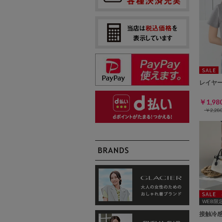
レイヤ
￥1,9
￥2,2
WEB限定ｻ
接触冷