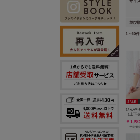
サイ
並び
1～60件 
ひんや
（上下
￥1,9
￥2,4