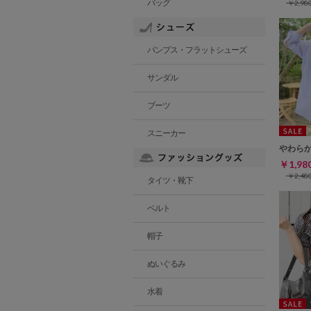
バッグ
￥2,9
パンプス・フラットシューズ
サンダル
ブーツ
スニーカー
やわら
￥1,9
￥2,4
タイツ・靴下
ベルト
帽子
ぬいぐるみ
水着