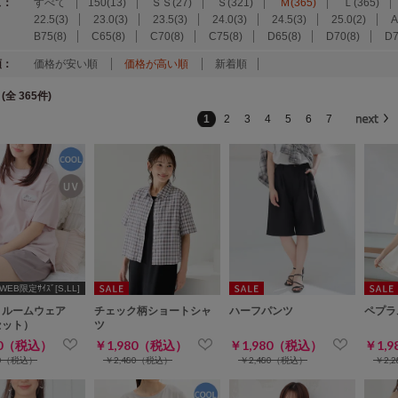
ズ：
すべて
150(13)
ＳＳ(27)
Ｓ(321)
Ｍ(365)
Ｌ(365)
22.5(3)
23.0(3)
23.5(3)
24.0(3)
24.5(3)
25.0(2)
A
B75(8)
C65(8)
C70(8)
C75(8)
D65(8)
D70(8)
D7
順：
価格が安い順
価格が高い順
新着順
(全 365件)
1
2
3
4
5
6
7
WEB限定ｻｲｽﾞ[S,LL]
りルームウェア
チェック柄ショートシャ
ハーフパンツ
ペプラ
セット）
ツ
80（税込）
￥1,980（税込）
￥1,980（税込）
￥1,
80（税込）
￥2,480（税込）
￥2,480（税込）
￥2,