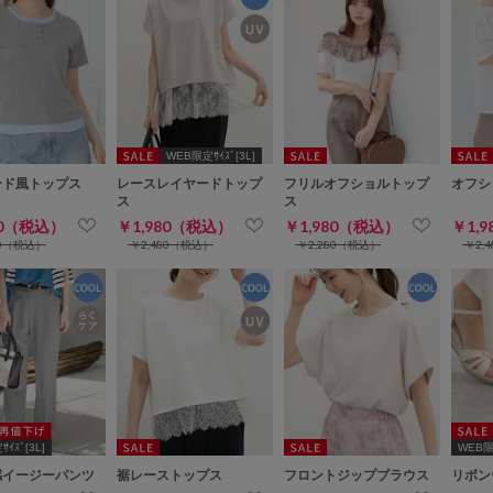
WEB限定ｻｲｽﾞ[3L]
ード風トップス
レースレイヤードトップ
フリルオフショルトップ
オフシ
ス
ス
80（税込）
￥1,980（税込）
￥1,980（税込）
￥1,
80（税込）
￥2,480（税込）
￥2,280（税込）
￥2,
ｲｽﾞ[3L]
WEB限定
感イージーパンツ
裾レーストップス
フロントジップブラウス
リボン