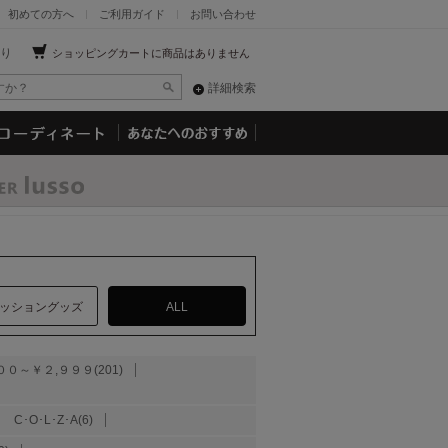
初めての方へ
ご利用ガイド
お問い合わせ
り
ショッピングカートに商品はありません
詳細検索
ッショングッズ
ALL
００～￥２,９９９(201)
C･O･L･Z･A(6)