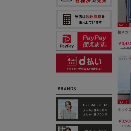
袖スカ
￥3,4
￥3,9
タック
￥3,9
￥4,9