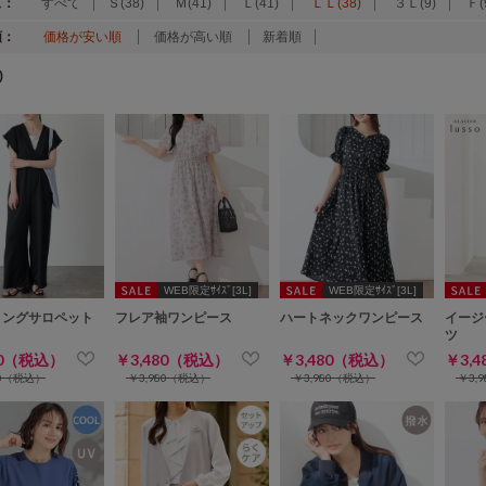
ズ：
すべて
Ｓ(38)
Ｍ(41)
Ｌ(41)
ＬＬ(38)
３Ｌ(9)
Ｆ(
順：
価格が安い順
価格が高い順
新着順
)
WEB限定ｻｲｽﾞ[3L]
WEB限定ｻｲｽﾞ[3L]
リングサロペット
フレア袖ワンピース
ハートネックワンピース
イージ
ツ
80（税込）
￥3,480（税込）
￥3,480（税込）
￥3,
80（税込）
￥3,980（税込）
￥3,980（税込）
￥3,