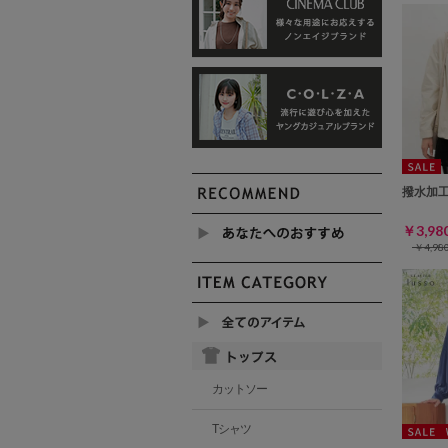
撥水加
￥3,9
￥4,9
カットソー
Tシャツ