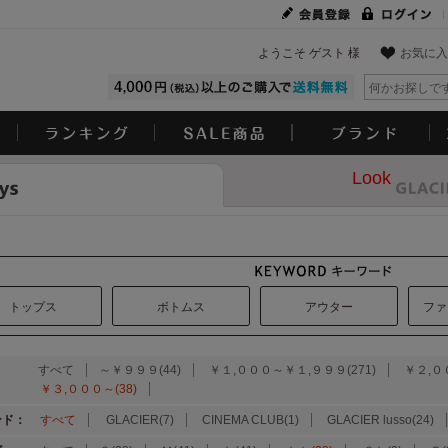
ようこそ ゲスト 様
お気に入
Look
トップス
ボトムス
アウター
ファ
：
すべて
～￥９９９(44)
￥１,０００～￥１,９９９(271)
￥２,０
￥３,０００～(38)
ンド：
すべて
GLACIER(7)
CINEMA CLUB(1)
GLACIER lusso(24)