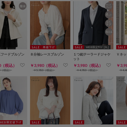
WEB限定ｻｲｽﾞ[3L]
工フードブルゾン
８分袖レースブルゾン
１つ釦テーラードジャケ
Ｖネッ
ット
80（税込）
￥3,980（税込）
￥3,980（税込）
￥3,
80（税込）
￥5,980（税込）
￥4,980（税込）
￥4,