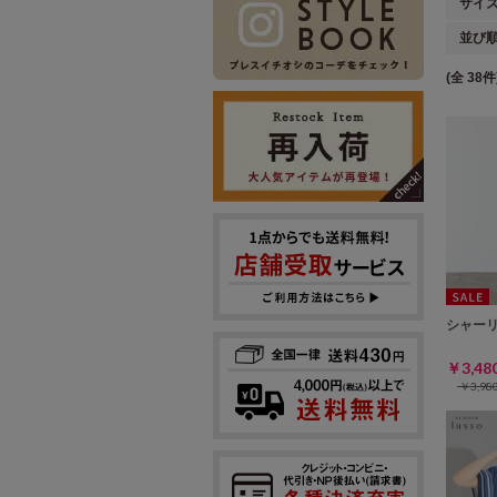
サイ
並び
(全 38件
シャー
￥3,4
￥3,9