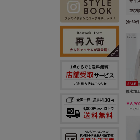
サイ
並び
(全 60件
撥水加
￥6,9
￥7,9