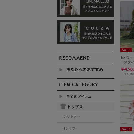
セパレ
ースタ
￥4,9
￥5,9
カットソー
Tシャツ