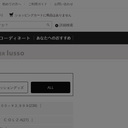
初めての方へ
ご利用ガイド
お問い合わせ
り
ショッピングカートに商品はありません
詳細検索
ッショングッズ
ALL
０００～￥２,９９９(238)
C･O･L･Z･A(27)