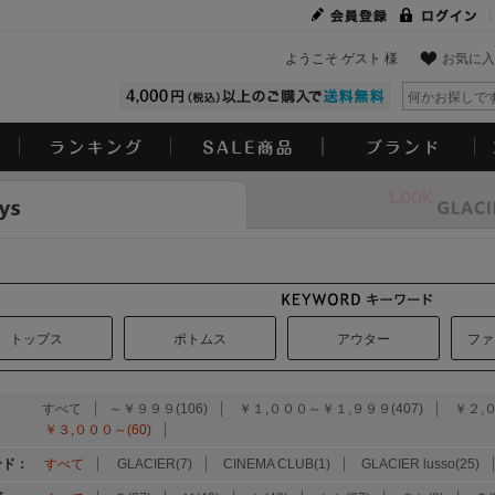
ようこそ ゲスト 様
お気に入
Look
トップス
ボトムス
アウター
ファ
：
すべて
～￥９９９(106)
￥１,０００～￥１,９９９(407)
￥２,
￥３,０００～(60)
ンド：
すべて
GLACIER(7)
CINEMA CLUB(1)
GLACIER lusso(25)