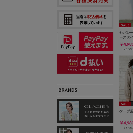
セパレ
ースタ
￥4,9
￥5,9
ケープ
￥4,9
￥5,9