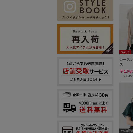
レース
ス
￥1,9
￥2,4
WEB限定ｻ