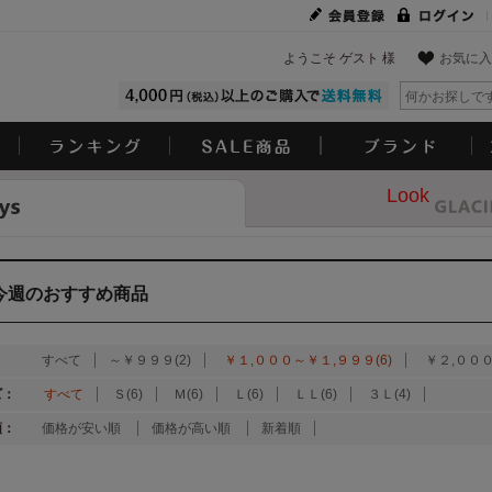
ようこそ ゲスト 様
お気に入
Look
今週のおすすめ商品
：
すべて
～￥９９９(2)
￥１,０００～￥１,９９９(6)
￥２,０００
ズ：
すべて
Ｓ(6)
Ｍ(6)
Ｌ(6)
ＬＬ(6)
３Ｌ(4)
順：
価格が安い順
価格が高い順
新着順