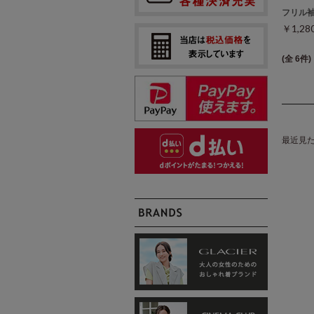
フリル
￥1,2
(全 6件)
最近見