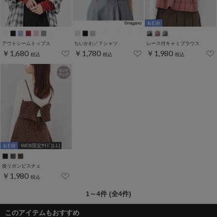
アウトシームトップス
ちいかわ／Ｔシャツ
レース付キャミブラウス
￥1,680
￥1,780
￥1,980
税込
税込
税込
WEB限定ｻｲｽﾞ[LL]
後リボンビスチェ
￥1,980
税込
1～4件 (全4件)
このアイテムもおすすめ