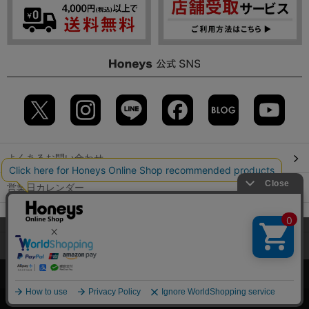
よくあるお問い合わせ
営業日カレンダー
店舗検索
当サイトでは、サイトの利便性向上のため、クッキー(Cookie)を使
用しています。詳しくは「
プライバシーポリシー
」をご覧くださ
GLOBAL GUIDE（海外からご利用のお客様）
い。
会社概要
特定取引に関する表記
個人情報保護方針
OK
©2009 HONEYS CO., LTD. All Rights Reserved.