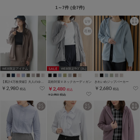
1～7件 (全7件)
WEB限定アイテム
WEB限定ｻｲｽﾞ[3L]
【累計4万枚突破】大人のゆるジップパーカー
花粉対策Ｖネックカーディガン
きれいめジップパーカー
￥2,980
￥2,680
￥2,480
税込
税込
税込
￥2,980
税込