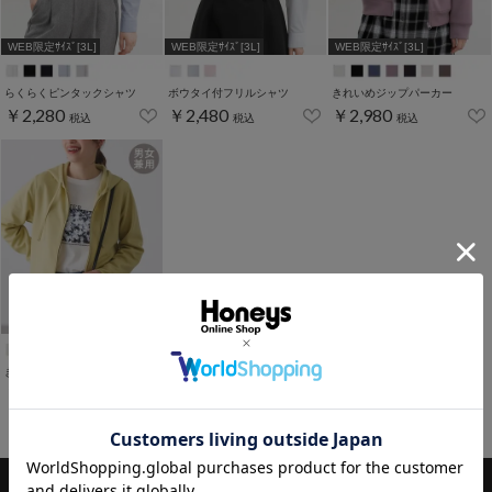
WEB限定ｻｲｽﾞ[3L]
WEB限定ｻｲｽﾞ[3L]
WEB限定ｻｲｽﾞ[3L]
らくらくピンタックシャツ
ボウタイ付フリルシャツ
きれいめジップパーカー
￥2,280
￥2,480
￥2,980
税込
税込
税込
きれいめジップパーカー
￥2,680
税込
1～7件 (全7件)