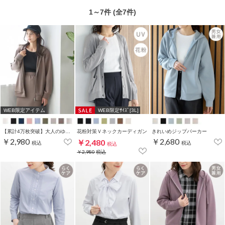
1～7件 (全7件)
WEB限定アイテム
WEB限定ｻｲｽﾞ[3L]
【累計4万枚突破】大人のゆるジップパーカー
花粉対策Ｖネックカーディガン
きれいめジップパーカー
￥2,980
￥2,680
￥2,480
税込
税込
税込
￥2,980
税込