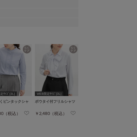
ｻｲｽﾞ[3L]
WEB限定ｻｲｽﾞ[3L]
くピンタックシャ
ボウタイ付フリルシャツ
280（税込）
￥2,480（税込）