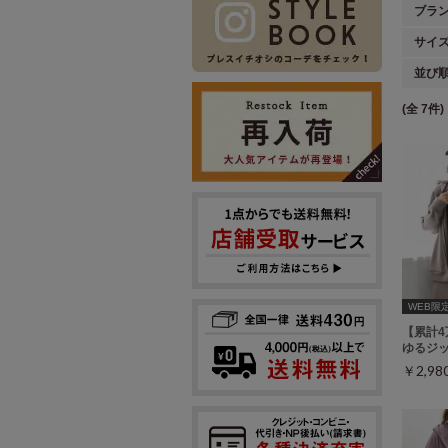
ブラ
サイ
並び
(全 7件)
WEB限
【累計
ゆるジ
￥2,9