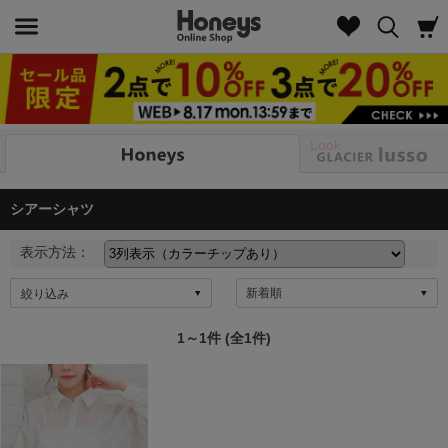
Look
シアーシャツ
表示方法：
絞り込み
1～1件 (全1件)