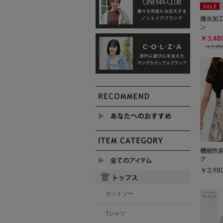
撥水加
ン
￥3,4
￥3,9
機能性
ク
￥3,9
カットソー
Tシャツ