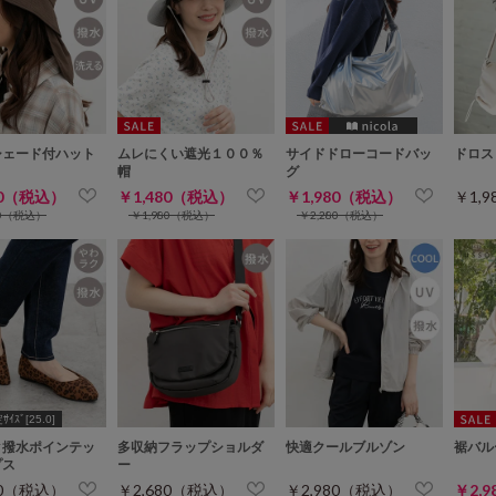
シェード付ハット
ムレにくい遮光１００％
サイドドローコードバッ
ドロス
帽
グ
80（税込）
￥1,480（税込）
￥1,980（税込）
￥1,
80（税込）
￥1,980（税込）
￥2,280（税込）
ｲｽﾞ[25.0]
ク撥水ポインテッ
多収納フラップショルダ
快適クールブルゾン
裾バル
プス
ー
80（税込）
￥2,680（税込）
￥2,980（税込）
￥2,