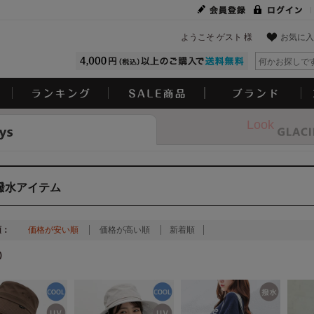
ようこそ ゲスト 様
お気に入
Look
撥水アイテム
順：
価格が安い順
価格が高い順
新着順
)