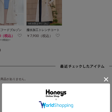
WEB限定ｻｲｽﾞ[3L]
工フードブルゾン
撥水加工トレンチコート
00（税込）
￥7,900（税込）
00（税込）
)
た商品がありません。