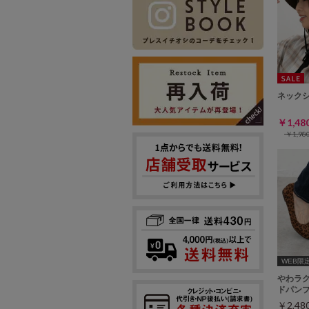
ネック
￥1,4
￥1,9
WEB限定ｻ
やわラ
ドパン
￥2,4