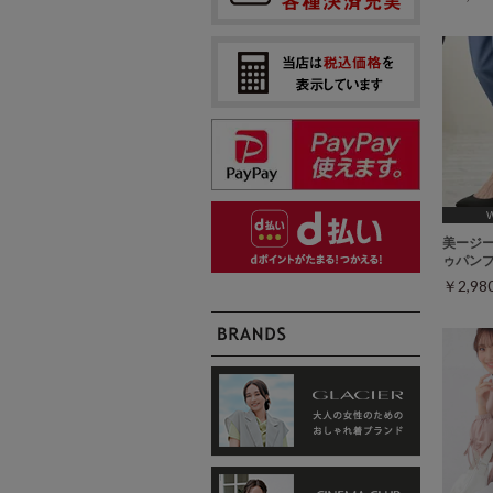
[2
美ージ
ゥパン
￥2,9