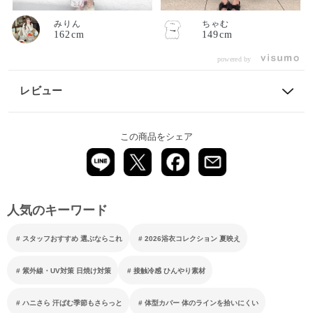
みりん
ちゃむ
162cm
149cm
powered by
レビュー
この商品をシェア
人気のキーワード
スタッフおすすめ 選ぶならこれ
2026浴衣コレクション 夏映え
紫外線・UV対策 日焼け対策
接触冷感 ひんやり素材
ハニさら 汗ばむ季節もさらっと
体型カバー 体のラインを拾いにくい