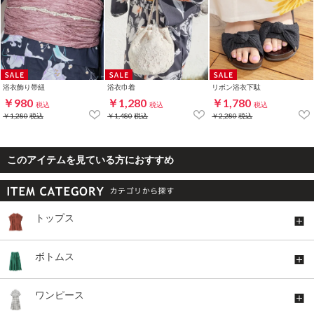
浴衣飾り帯紐
浴衣巾着
リボン浴衣下駄
￥980
￥1,280
￥1,780
税込
税込
税込
￥1,280
税込
￥1,480
税込
￥2,280
税込
このアイテムを見ている方におすすめ
トップス
ボトムス
ワンピース