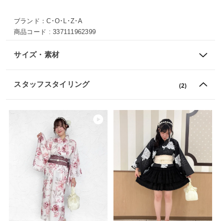
ブランド：
C･O･L･Z･A
商品コード :
337111962399
サイズ・素材
スタッフスタイリング
(2)