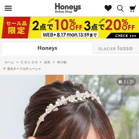
Look
ホーム
>
C･O･L･Z･A
>
浴衣
>
和小物
>
花モチーフカチューシャ
1 | 25