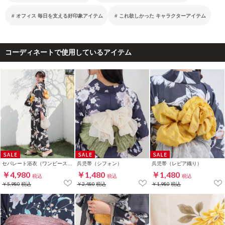
オフィス 毎日を支える好印象アイテム
これ欲しかった キャラクターアイテム
コーディネートで使用しているアイテム
セパレート浴衣（ワンピースタイプ）
兵児帯（シフォン）
兵児帯（レピア織り）
￥4,980
￥1,480
￥1,480
税込
税込
税込
￥5,980
税込
￥2,480
税込
￥1,980
税込