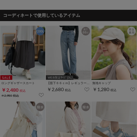
コーディネートで使用しているアイテム
WEB限定ｻｲｽﾞ[3L]
ロングギャザースカート
【股下６６ｃｍ】レギュラーストレート(股下63/66/70cm展開)
無地キャップ
￥2,680
￥1,280
￥2,480
税込
税込
税込
￥2,980
税込