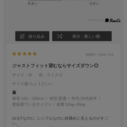
大きい
小さい
絞り込み
表示：新しい順
【投稿日：2026.7.31】
ジャストフィット望むならサイズダウン◎
サイズ：Ｍ
色：スミクロ
サイズ感
:ちょうどいい
薫
身長:
161～165cm
体型:
普通
年代:
20代前半
普段着ているサイズ:
L
体重:
51kg~55kg
ゆるTなのに..シンプルなのに綺麗めに見えるのがすご
い。