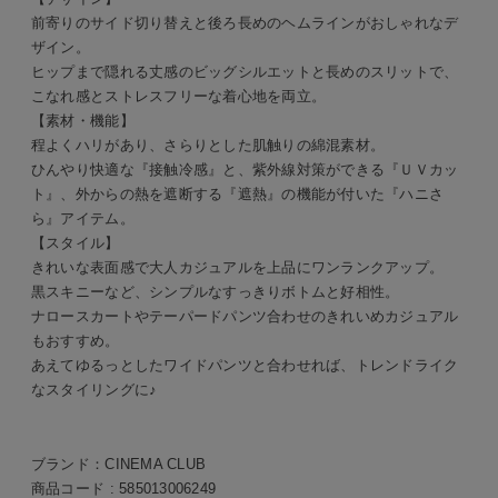
前寄りのサイド切り替えと後ろ長めのヘムラインがおしゃれなデ
ザイン。
ヒップまで隠れる丈感のビッグシルエットと長めのスリットで、
こなれ感とストレスフリーな着心地を両立。
【素材・機能】
程よくハリがあり、さらりとした肌触りの綿混素材。
ひんやり快適な『接触冷感』と、紫外線対策ができる『ＵＶカッ
ト』、外からの熱を遮断する『遮熱』の機能が付いた『ハニさ
ら』アイテム。
【スタイル】
きれいな表面感で大人カジュアルを上品にワンランクアップ。
黒スキニーなど、シンプルなすっきりボトムと好相性。
ナロースカートやテーパードパンツ合わせのきれいめカジュアル
もおすすめ。
あえてゆるっとしたワイドパンツと合わせれば、トレンドライク
なスタイリングに♪
ブランド：
CINEMA CLUB
商品コード :
585013006249