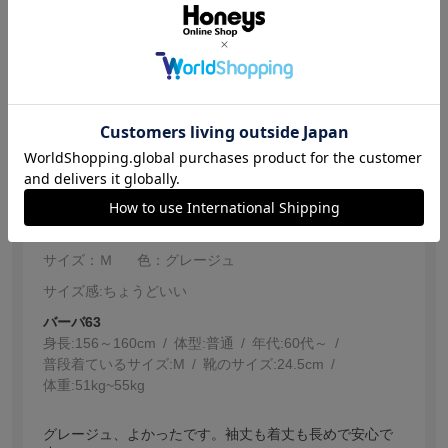
しゆったりしているかなと思いましたが、割にぴったり
でした。Mサイズを注文しましたが、Lサイズでも良かっ
たかも？です。でも涼しくて着やすいので、購入して良
続きを読む
かったです。
参考になった
1
【投稿日：2026.7.30】
綺麗め ゆったり
サイズ：Ｍ
色：グレージュ
サイズ感
:ちょうどいい
バーバ63
身長:
156～160cm
体型:
普通
年代:
60代～
普段着ているサイズ:
M
靴のサイズ:
24.5cm
体重:
51kg~55kg
グレージュ、よかったです。袖丈も着丈も長めで安心で