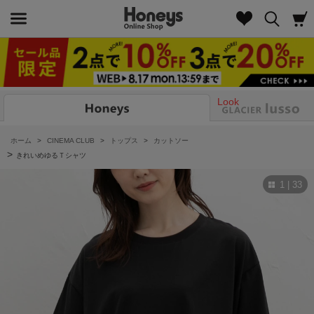
Look
ホーム
>
CINEMA CLUB
>
トップス
>
カットソー
>
きれいめゆるＴシャツ
1 | 33