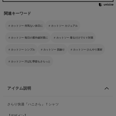
関連キーワード
カットソー 何気ない休日に
カットソー カジュアル
カットソー 毎日の紫外線対策に
カットソー 着るだけでＵＶ対策
カットソー シンプル
カットソー 肌触り
カットソー ひんやり素材
カットソー 汗ばむ季節もさらっと
アイテム説明
さらり快適『ハニさら』Ｔシャツ
【デザイン】