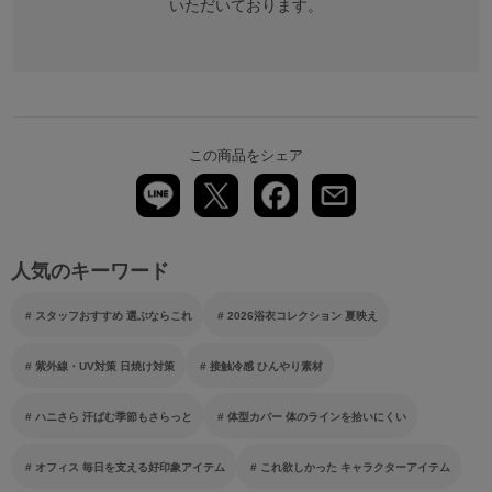
いただいております。
この商品をシェア
人気のキーワード
スタッフおすすめ 選ぶならこれ
2026浴衣コレクション 夏映え
紫外線・UV対策 日焼け対策
接触冷感 ひんやり素材
ハニさら 汗ばむ季節もさらっと
体型カバー 体のラインを拾いにくい
オフィス 毎日を支える好印象アイテム
これ欲しかった キャラクターアイテム