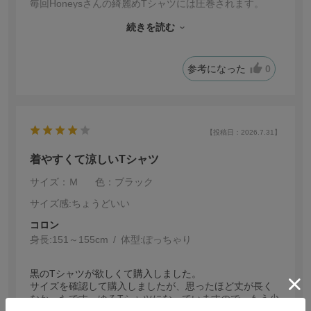
毎回Honeysさんの綺麗めTシャツには圧巻されます。
今回も1サイズダウンしてジャストフィットで購入。肌触
続きを読む
りもよくひんやりしていて着心地よかったです。
参考になった
0
【投稿日：2026.7.31】
着やすくて涼しいTシャツ
サイズ：Ｍ
色：ブラック
サイズ感
:ちょうどいい
コロン
身長:
151～155cm
体型:
ぽっちゃり
黒のTシャツが欲しくて購入しました。
サイズを確認して購入しましたが、思ったほど丈が長く
なかったです。ゆるTシャツになっていますので、もう少