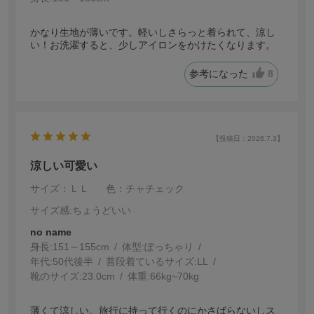
かなり生地が薄いです。軽いしさらっと着られて、涼し
い！お洗濯すると、少しアイロンをかけたくなります。
参考になった
8
【投稿日：2026.7.3】
涼しい可愛い
サイズ：ＬＬ
色：チャチェック
サイズ感
:ちょうどいい
no name
身長:
151～155cm
体型:
ぽっちゃり
年代:
50代後半
普段着ているサイズ:
LL
靴のサイズ:
23.0cm
体重:
66kg~70kg
薄くて涼しい。旅行に持って行くのにかさばらないしス