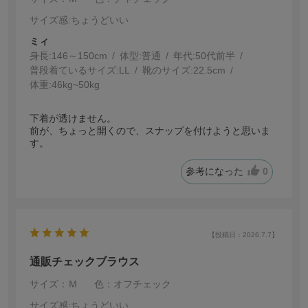
サイズ感
:ちょうどいい
ミィ
身長:
146～150cm
体型:
普通
年代:
50代前半
普段着ているサイズ:
LL
靴のサイズ:
22.5cm
体重:
46kg~50kg
下着が透けません。
前が、ちょっと開くので、スナップを付けようと思いま
す。
参考になった
0
【投稿日：2026.7.7】
通販チェックブラウス
サイズ：Ｍ
色：オフチェック
サイズ感
:ちょうどいい