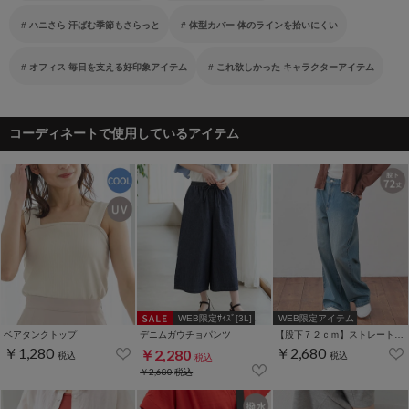
ハニさら 汗ばむ季節もさらっと
体型カバー 体のラインを拾いにくい
オフィス 毎日を支える好印象アイテム
これ欲しかった キャラクターアイテム
コーディネートで使用しているアイテム
WEB限定ｻｲｽﾞ[3L]
WEB限定アイテム
ベアタンクトップ
デニムガウチョパンツ
【股下７２ｃｍ】ストレートパンツ(股下60/63/66/69/72cm展開)
￥1,280
￥2,680
￥2,280
税込
税込
税込
￥2,680
税込