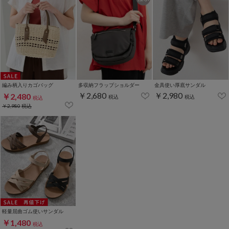
編み柄入りカゴバッグ
多収納フラップショルダー
金具使い厚底サンダル
￥2,680
￥2,980
￥2,480
税込
税込
税込
￥2,980
税込
軽量屈曲ゴム使いサンダル
￥1,480
税込