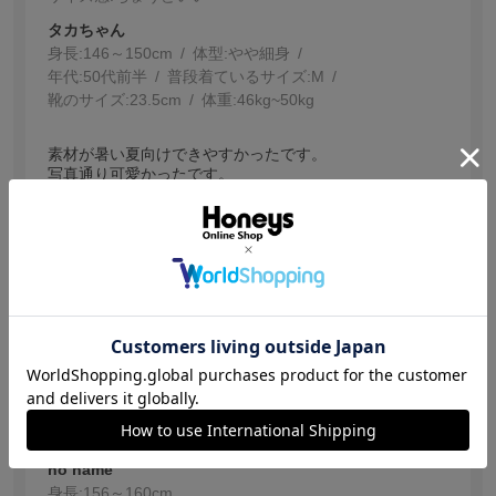
タカちゃん
身長:
146～150cm
体型:
細身
年代:
50代前半
普段着ているサイズ:
M
靴のサイズ:
23.5cm
体重:
46kg~50kg
素材が暑い夏向けできやすかったです。
写真通り可愛かったです。
参考になった
7
【投稿日：2026.7.5】
涼しい
サイズ：Ｌ
色：オフチェック
サイズ感
:ちょうどいい
no name
身長:
156～160cm