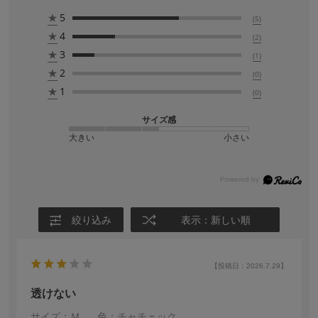
★
5
(5)
★
4
(2)
★
3
(1)
★
2
(0)
★
1
(0)
サイズ感
大きい
小さい
絞り込み
表示：新しい順
【投稿日：2026.7.29】
透けない
サイズ：Ｍ
色：チャチェック