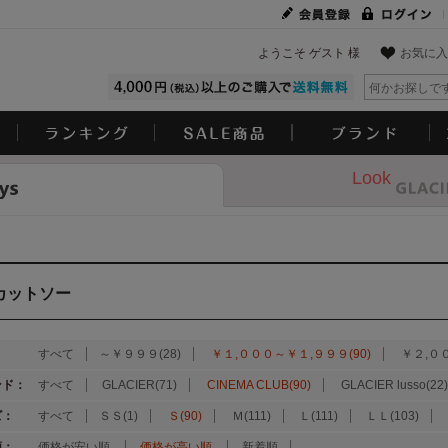
ようこそ ゲスト 様
お気に入
Look
カットソー
：
すべて
～￥９９９(28)
￥１,０００～￥１,９９９(90)
￥２,０
ンド：
すべて
GLACIER(71)
CINEMA CLUB(90)
GLACIER lusso(22)
ズ：
すべて
ＳＳ(1)
Ｓ(90)
Ｍ(111)
Ｌ(111)
ＬＬ(103)
順：
価格が安い順
価格が高い順
新着順