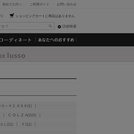
初めての方へ
ご利用ガイド
お問い合わせ
り
ショッピングカートに商品はありません
詳細検索
００～￥２,９９９(1)
C･O･L･Z･A(102)
３Ｌ(11)
Ｆ(11)