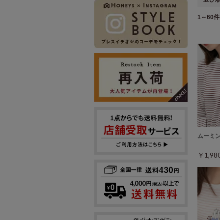
1～60件 
ムーミ
￥1,9