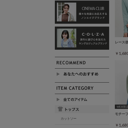
レース
￥1,6
WEB限定ｻ
モチー
カットソー
￥1,6